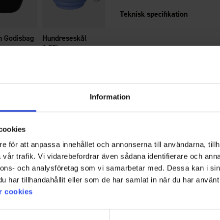
Teknisk specifikation
 Godisbag
Hundreseskål
art
0,55L
Från
35 kr
Information
cookies
Välkommen in i gänget!
e för att anpassa innehållet och annonserna till användarna, tillh
vår trafik. Vi vidarebefordrar även sådana identifierare och anna
bilder med @engelsons så kan du också synas här! Klicka och låt dig
nnons- och analysföretag som vi samarbetar med. Dessa kan i sin
har tillhandahållit eller som de har samlat in när du har använt 
r cookies