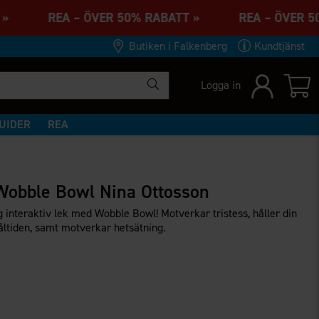
ATT » REA – ÖVER 50% RABATT » REA – ÖVER 
Butiken i Falkenberg
Kundtjänst
Logga in
UIDER
REA
Wobble Bowl Nina Ottosson
ig interaktiv lek med Wobble Bowl! Motverkar tristess, håller din
åltiden, samt motverkar hetsätning.