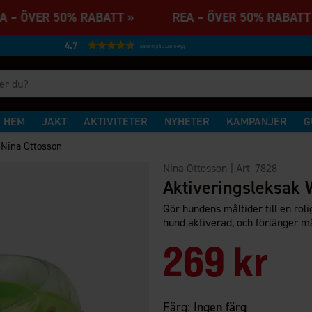
A – ÖVER 50% RABATT » REA – ÖVER 50% RAB
4.7
Baserat på 27231 betyg
HEM
JAKT
AKTIVITETER
NYHETER
KAMPANJER
G
 Nina Ottosson
Nina Ottosson
| Art
7828
Aktiveringsleksak 
Gör hundens måltider till en rol
hund aktiverad, och förlänger m
269 kr
Färg:
Ingen färg