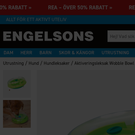
 50% RABATT » REA – ÖVER 50% RABATT » RE
ALLT FÖR ETT AKTIVT UTELIV
DAM
HERR
BARN
SKOR & KÄNGOR
UTRUSTNING
/
/
/
Utrustning
Hund
Hundleksaker
Aktiveringsleksak Wobble Bowl