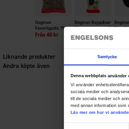
Dogman
Dogman Bajspåsar
Dogman
Favoritgodis 750 g
50-pack
Sara Sv
Från
40 kr
19 kr
119 kr
Liknande produkter
Samtycke
Andra köpte även
Denna webbplats använder 
Vi använder enhetsidentifierar
sociala medier och analysera 
Tagga dina 
till de sociala medier och a
med annan information som du 
Läs mer om hur vi använde
Samtyckesval