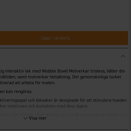
Lägg i varukorg
lig interaktiv lek med Wobble Bowl! Motverkar tristess, håller din
måltiden, samt motverkar hetsätning. Det genomskinliga locket
iverad att arbeta för maten.
ken kan rengöras.
aktiveringsspel och leksaker är designade för att stimulera hunden
rker relationen och kontakten med dess ägare.
nism som innebär både mental och fysisk utmaning att arbeta sig i
Visa mer
r att hitta det gömda godiset. Perfekt för hundar i alla åldrar,