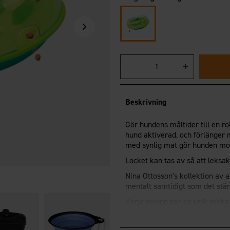
Beskrivning
Gör hundens måltider till en ro
hund aktiverad, och förlänger 
med synlig mat gör hunden mot
Locket kan tas av så att leksa
Nina Ottosson's kollektion av 
mentalt samtidigt som det stä
Varje design har en unik meka
genom olika problemlösningar fö
storlekar och raser.