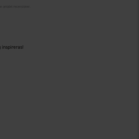
ån antalet recensioner.
 inspireras!