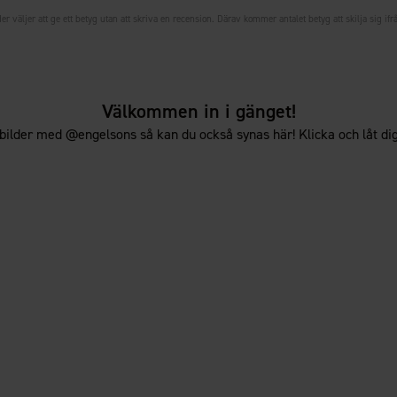
er väljer att ge ett betyg utan att skriva en recension. Därav kommer antalet betyg att skilja sig ifr
Välkommen in i gänget!
bilder med @engelsons så kan du också synas här! Klicka och låt dig