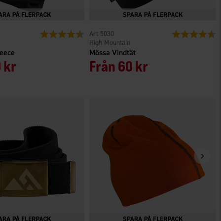
r
Betyg:
4.4 utav 5 stjärnor
5030
Betyg:
4
High Mountain
leece
Mössa Vindtät
 kr
Från
60 kr