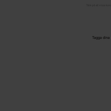
Tänk på att vissa kund
Tagga dina 