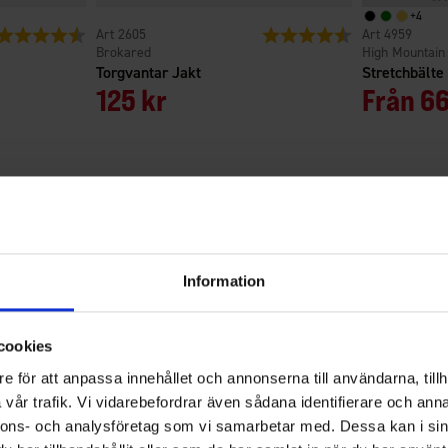
+
4
Betyg:
4.5 utav 5 stjärnor
2605
Betyg:
4.4 utav 5 stjärno
4959
Brokared
High Mountain
Torgvantar Jakt
Stretchbälte
125 kr
Från
66
4.4
Information
Betyg:
4.4
Baserat på 12 betyg och 5
utav
recensioner
5
cookies
Filter
stjärnor
e för att anpassa innehållet och annonserna till användarna, tillh
Betyg
Bilder
vår trafik. Vi vidarebefordrar även sådana identifierare och anna
nnons- och analysföretag som vi samarbetar med. Dessa kan i sin