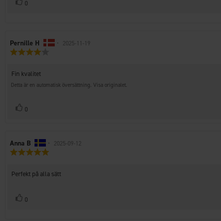
Rösta
röst(er)
0
upp
Recensionsförfattare:
Pernille H
•
Recensionsdatum:
2025-11-19
Recensionsbetyg:
4.0
utav
Recensionstext:
Fin kvalitet
5
stjärnor
Detta är en automatisk översättning. Visa originalet.
Rösta
röst(er)
0
upp
Recensionsförfattare:
Anna B
•
Recensionsdatum:
2025-09-12
Recensionsbetyg:
5.0
utav
Recensionstext:
Perfekt på alla sätt
5
stjärnor
Rösta
röst(er)
0
upp