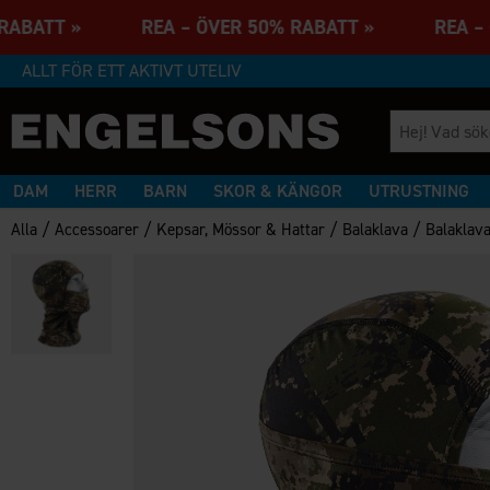
 RABATT » REA – ÖVER 50% RABATT » REA – 
ALLT FÖR ETT AKTIVT UTELIV
DAM
HERR
BARN
SKOR & KÄNGOR
UTRUSTNING
/
/
/
/
Alla
Accessoarer
Kepsar, Mössor & Hattar
Balaklava
Balaklav