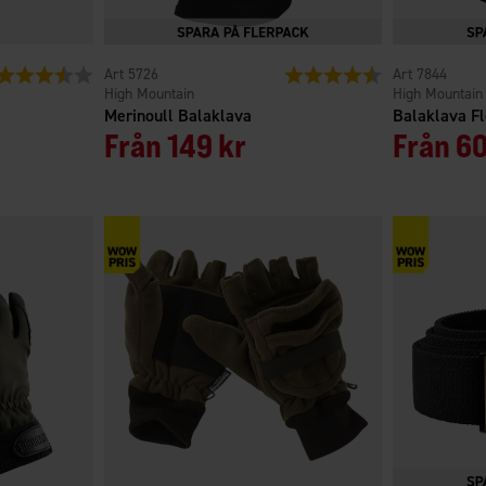
Betyg:
3.6 utav 5 stjärnor
5726
Betyg:
4.1 utav 5 stjärno
7844
High Mountain
High Mountain
Merinoull Balaklava
Balaklava F
Från
149 kr
Från
60