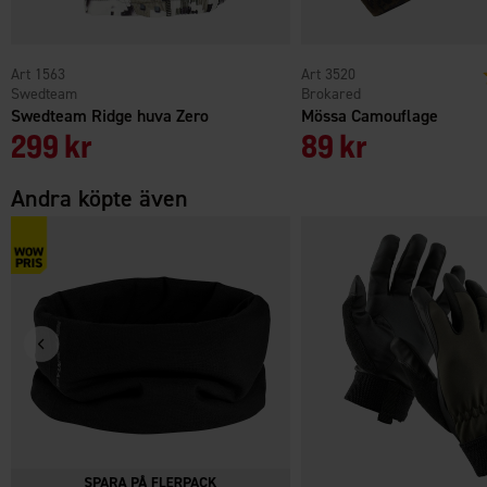
1563
3520
Swedteam
Brokared
Swedteam Ridge huva Zero
Mössa Camouflage
299 kr
89 kr
Andra köpte även