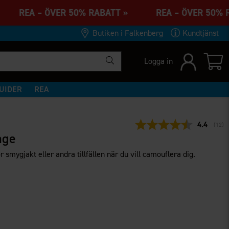
» REA – ÖVER 50% RABATT » REA – ÖVER 50%
Butiken i Falkenberg
Kundtjänst
Logga in
UIDER
REA
Snittbety
4.4
(
röst
12
)
age
smygjakt eller andra tillfällen när du vill camouflera dig.