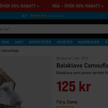
ÖVER 50% RABATT » REA – ÖVER 50% RABATT 
4.7
Baserat på 27231 betyg
HEM
JAKT
AKTIVITETER
NYHETER
KAMPANJER
G
a Camouflage
Brokared
| Art
3521
Balaklava Camoufl
Balaklava som passar perfekt för 
125 kr
Färg:
Camo