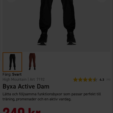
Färg:
Svart
High Mountain
| Art
7192
Snittbetyg
4.3
(
röste
95
)
Byxa Active Dam
Lätta och följsamma funktionsbyxor som passar perfekt till
träning, promenader och en aktiv vardag.
249 kr