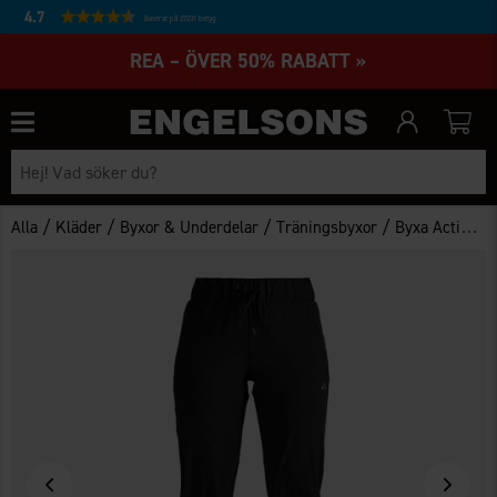
4.7
Baserat på 27231 betyg
REA – ÖVER 50% RABATT »
/
/
/
/
Alla
Kläder
Byxor & Underdelar
Träningsbyxor
Byxa Active Dam