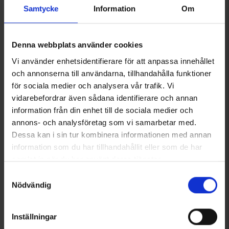
Samtycke
Information
Om
OrganoTex BioCare Sport
Topp Active Dam
Denna webbplats använder cookies
Textile Wash
Från
99 kr
149 kr
Vi använder enhetsidentifierare för att anpassa innehållet
och annonserna till användarna, tillhandahålla funktioner
för sociala medier och analysera vår trafik. Vi
Liknande produkter
vidarebefordrar även sådana identifierare och annan
information från din enhet till de sociala medier och
annons- och analysföretag som vi samarbetar med.
Dessa kan i sin tur kombinera informationen med annan
information som du har tillhandahållit eller som de har
samlat in när du har använt deras tjänster.
Läs mer om hur vi använder cookies
Samtyckesval
Nödvändig
+
1
Inställningar
2942
Betyg:
4.4 utav 5 stjärnor
3481
Betyg:
4
High Mountain
High Mountain