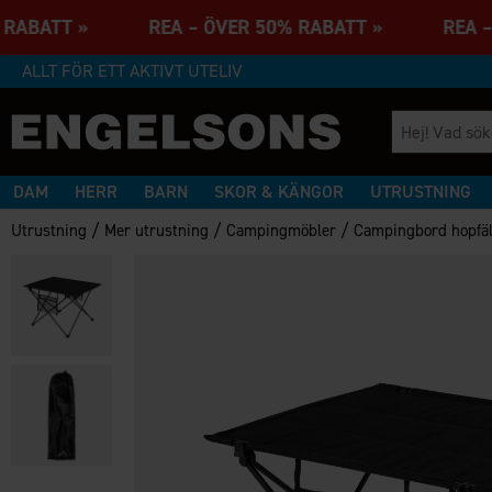
% RABATT » REA – ÖVER 50% RABATT » REA –
ALLT FÖR ETT AKTIVT UTELIV
DAM
HERR
BARN
SKOR & KÄNGOR
UTRUSTNING
/
/
/
Utrustning
Mer utrustning
Campingmöbler
Campingbord hopfäl