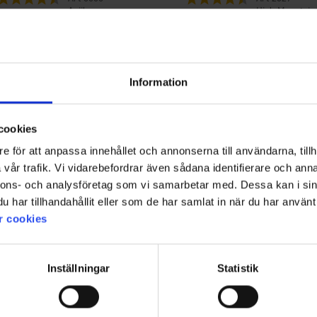
Aqiila
High Mountain
20x60 cm
Aqiila Lightbird G1 – Lykta och
Vandringsst
ficklampa
299 kr
175 kr
Information
3.0
cookies
e för att anpassa innehållet och annonserna till användarna, tillh
vår trafik. Vi vidarebefordrar även sådana identifierare och anna
Betyg:
nnons- och analysföretag som vi samarbetar med. Dessa kan i sin
3.0
Baserat på 3 betyg och 3
har tillhandahållit eller som de har samlat in när du har använt 
utav
recensioner
5
r cookies
Filter
stjärnor
Betyg
Bilder
Inställningar
Statistik
ar lägre än jag tänkte när jag köpte det, men det är lagom ändå!