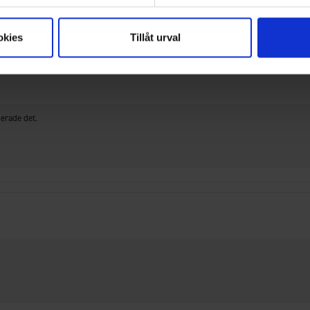
okies
Tillåt urval
nerade det.