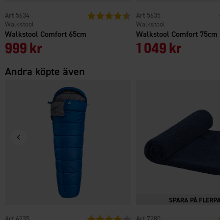
5634
Betyg:
4.6 utav 5 stjärnor
5635
Walkstool
Walkstool
Walkstool Comfort 65cm
Walkstool Comfort 75cm
999 kr
1 049 kr
Andra köpte även
6235
Betyg:
4.0 utav 5 stjärnor
7280