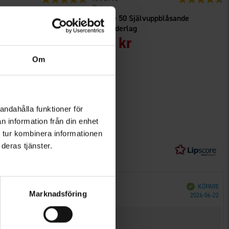
Briv
avar
Deluxe 50 Självuppblåsande
Liggunderlag
499 kr
Om
andahålla funktioner för
n information från din enhet
 tur kombinera informationen
deras tjänster.
Bekräftad
KÖPARE
Marknadsföring
Köp
2026-06-22