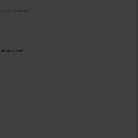
ån antalet recensioner.
 inspireras!