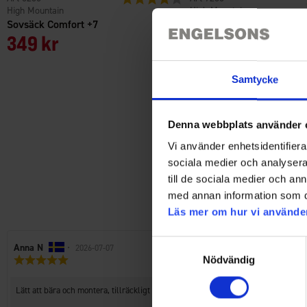
High Mountain
High Mountain
Sovsäck Comfort +7
Sport- & Resebadlakan 1
349 kr
Från
60 kr
Samtycke
Denna webbplats använder 
Vi använder enhetsidentifierar
sociala medier och analysera 
till de sociala medier och a
med annan information som du 
Läs mer om hur vi använde
Samtyckesval
Recensionsförfattare:
Anna N
•
Recensionsdatum:
2026-07-07
Recensionsbetyg:
Nödvändig
5.0
utav
Recensionstext:
Lätt att bära och montera, tillräckligt stabilt att laga mat på och äta etc. Det v
5
stjärnor