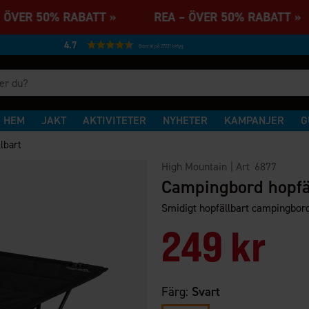
 ÖVER 50% RABATT » REA – ÖVER 50% RABATT
4.7
Baserat på 27231 betyg
HEM
JAKT
AKTIVITETER
NYHETER
KAMPANJER
G
lbart
High Mountain
| Art
6877
Campingbord hopfä
Smidigt hopfällbart campingbord –
249 kr
Färg:
Svart