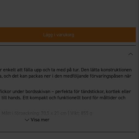
Lägg i varukorg
 enkelt att fälla upp och ta med på tur. Den lätta konstruktionen
ra, och det kan packas ner i den medföljande förvaringspåsen när
ickor under bordsskivan – perfekta för tändstickor, kortlek eller
till hands. Ett kompakt och funktionellt bord för måltider och
 Mått i förpackning: 70,5 x 21 cm | Vikt: 855 g
Visa mer
med
åse