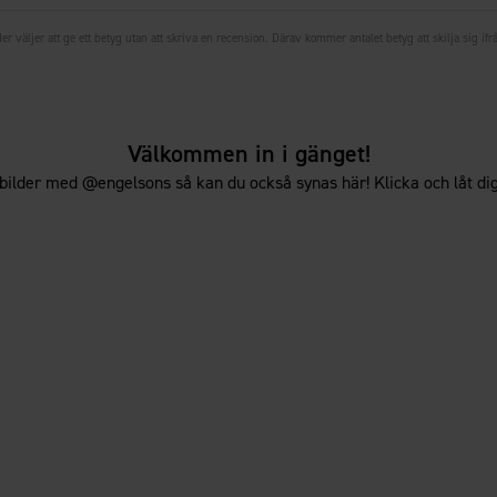
er väljer att ge ett betyg utan att skriva en recension. Därav kommer antalet betyg att skilja sig ifr
Välkommen in i gänget!
bilder med @engelsons så kan du också synas här! Klicka och låt dig