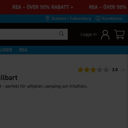
 » REA – ÖVER 50% RABATT » REA – ÖVER 50
Butiken i Falkenberg
Kundtjänst
Logga in
UIDER
REA
Snittbet
3.0
(
rös
3
)
llbart
 perfekt för utflykter, camping och friluftsliv.