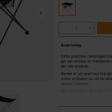
Beskrivning
Detta praktiska campingbord är
gör det smidigt att transporte
det inte används.
Bordet är utrustat med två nätf
andra småsaker du vill ha nära 
pauser i naturen.
Mått bord: 39,5 x 57 x 39,5 cm |
Hopfällbart och lätt att ta 
Två praktiska nätfickor
Levereras med förvaringsp