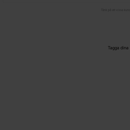
Tänk på att vissa kund
Tagga dina 