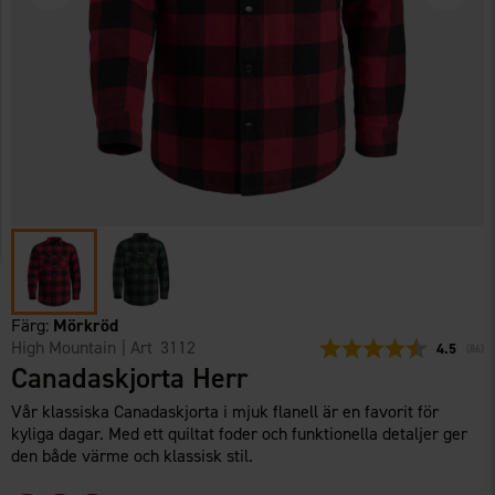
Färg:
Mörkröd
High Mountain
| Art
3112
Snittbetyg
4.5
(
röste
86
)
Canadaskjorta Herr
Vår klassiska Canadaskjorta i mjuk flanell är en favorit för
kyliga dagar. Med ett quiltat foder och funktionella detaljer ger
den både värme och klassisk stil.