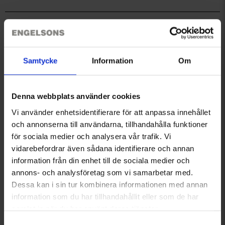
Teknisk specifikation
Samtycke
Information
Om
Storleksguide
Denna webbplats använder cookies
Recensioner
Vi använder enhetsidentifierare för att anpassa innehållet
och annonserna till användarna, tillhandahålla funktioner
för sociala medier och analysera vår trafik. Vi
Du kanske också behöver
vidarebefordrar även sådana identifierare och annan
information från din enhet till de sociala medier och
annons- och analysföretag som vi samarbetar med.
Dessa kan i sin tur kombinera informationen med annan
information som du har tillhandahållit eller som de har
samlat in när du har använt deras tjänster.
Läs mer om hur vi använder cookies
Samtyckesval