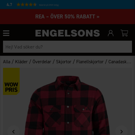
4.7
Baserat på 27231 betyg
REA – ÖVER 50% RABATT »
/
/
/
/
/
Alla
Kläder
Överdelar
Skjortor
Flanellskjortor
Canadaskjorta Herr