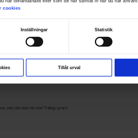
har tillhandahållit eller som de har samlat in när du har använt 
r cookies
Filter
Betyg
Bilder
Storlek
Inställningar
Statistik
 , tyvärr! Behöll ändå de 4 bambu underkläderna.
okies
Tillåt urval
ns, men den blev för stor! Tråkigt tyvärr!