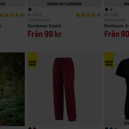
Betyg:
4.6 utav 5 stjärnor
4012
Betyg:
4.4 utav 5 stjärno
1460
EP-Collection
EP-Collection
k
Damboxer 3-pack
Damboxer 2
Från
99 kr
Från
60