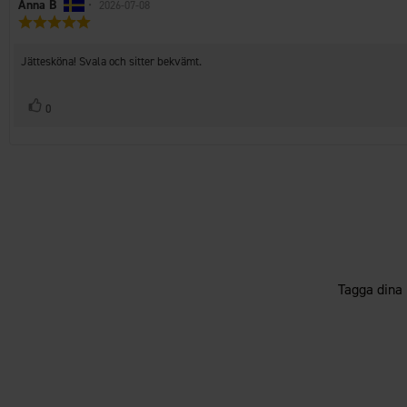
Recensionsförfattare:
Anna B
•
Recensionsdatum:
2026-07-08
Recensionsbetyg:
5.0
utav
Recensionstext:
Jättesköna! Svala och sitter bekvämt.
5
stjärnor
Rösta
röst(er)
0
upp
Tagga dina 