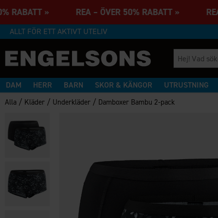
50% RABATT » REA – ÖVER 50% RABATT » REA
ALLT FÖR ETT AKTIVT UTELIV
DAM
HERR
BARN
SKOR & KÄNGOR
UTRUSTNING
/
/
/
Alla
Kläder
Underkläder
Damboxer Bambu 2-pack