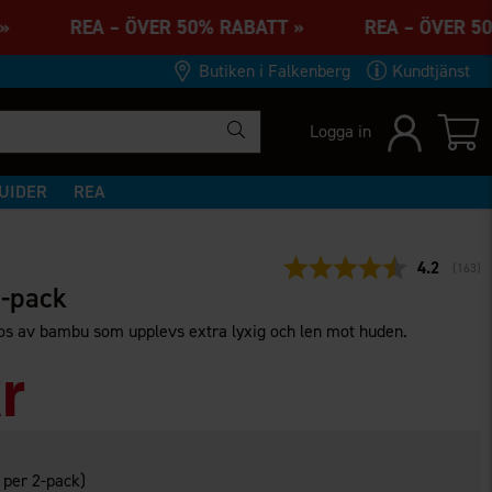
TT » REA – ÖVER 50% RABATT » REA – ÖVER 
Butiken i Falkenberg
Kundtjänst
Logga in
UIDER
REA
Snittbetyg
4.2
(
röster
163
)
-pack
os av bambu som upplevs extra lyxig och len mot huden.
r
per 2-pack)