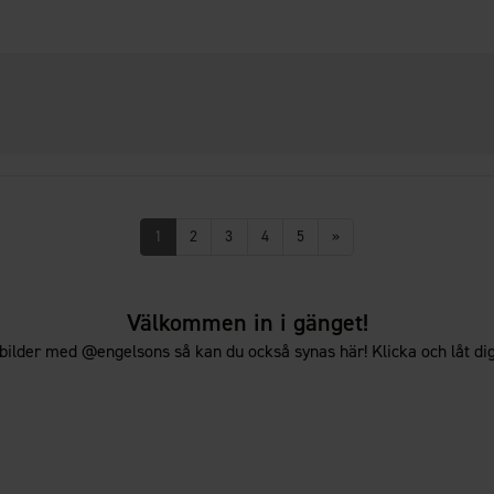
1
2
3
4
5
»
Välkommen in i gänget!
bilder med @engelsons så kan du också synas här! Klicka och låt dig