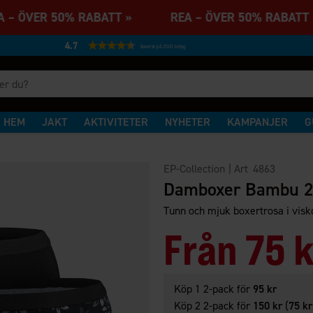
 – ÖVER 50% RABATT » REA – ÖVER 50% RABA
4.7
Baserat på 27231 betyg
HEM
JAKT
AKTIVITETER
NYHETER
KAMPANJER
G
EP-Collection
| Art
4863
Damboxer Bambu 2
Tunn och mjuk boxertrosa i visk
Från
75 k
Köp 1 2-pack för
95 kr
Köp 2 2-pack för
150 kr
(
75 kr