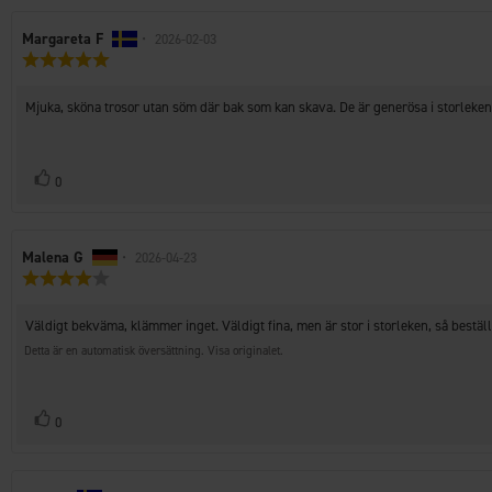
Recensionsförfattare:
Margareta F
•
Recensionsdatum:
2026-02-03
Recensionsbetyg:
5.0
utav
Recensionstext:
Mjuka, sköna trosor utan söm där bak som kan skava. De är generösa i storleken 
5
stjärnor
Rösta
röst(er)
0
upp
Recensionsförfattare:
Malena G
•
Recensionsdatum:
2026-04-23
Recensionsbetyg:
4.0
utav
Recensionstext:
Väldigt bekväma, klämmer inget. Väldigt fina, men är stor i storleken, så beställ
5
stjärnor
Detta är en automatisk översättning. Visa originalet.
Rösta
röst(er)
0
upp