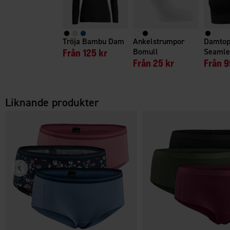
Tröja Bambu Dam
Ankelstrumpor
Damto
Från
125 kr
Bomull
Seamle
Från
25 kr
Från
9
Liknande produkter