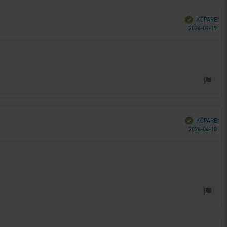
Bekräftad
KÖPARE
Köp
2026-01-19
Bekräftad
KÖPARE
Köp
2026-04-10