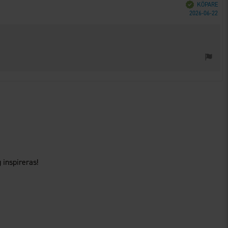
Bekräftad
KÖPARE
Köp
2026-06-22
 inspireras!