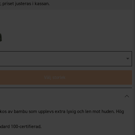
 priset justeras i kassan.
Välj storlek
skos av bambu som upplevs extra lyxig och len mot huden. Hög
dard 100-certifierad.