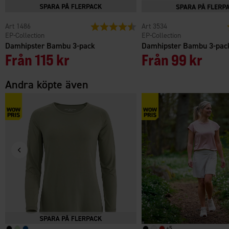
1486
Betyg:
4.3 utav 5 stjärnor
3534
EP-Collection
EP-Collection
Damhipster Bambu 3-pack
Damhipster Bambu 3-pac
Från
115 kr
Från
99 kr
Andra köpte även
+
5