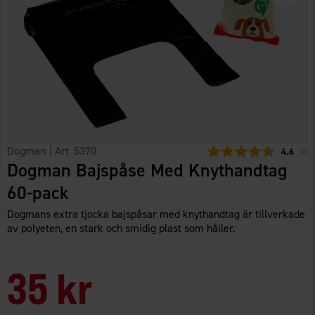
Dogman
| Art
5370
Snittbety
4.6
(
röst
8
)
Dogman Bajspåse Med Knythandtag
60-pack
Dogmans extra tjocka bajspåsar med knythandtag är tillverkade
av polyeten, en stark och smidig plast som håller.
35 kr