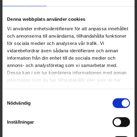
Du kanske också behöver
Denna webbplats använder cookies
Vi använder enhetsidentifierare för att anpassa innehållet
och annonserna till användarna, tillhandahålla funktioner
för sociala medier och analysera vår trafik. Vi
vidarebefordrar även sådana identifierare och annan
information från din enhet till de sociala medier och
annons- och analysföretag som vi samarbetar med.
Dessa kan i sin tur kombinera informationen med annan
Dogman Favoritgodis 750 g
Dogman Malda Tuggpinnar 10-
information som du har tillhandahållit eller som de har
Från
40 kr
pack
samlat in när du har använt deras tjänster.
Från
12 kr
Läs mer om hur vi använder cookies
Samtyckesval
Nödvändig
Liknande produkter
Andra köpte även
Inställningar