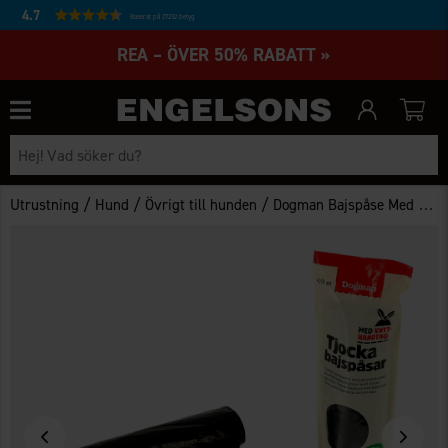
4.7
Baserat på 27232 betyg
REA – ÖVER 50% RABATT »
/
/
/
Utrustning
Hund
Övrigt till hunden
Dogman Bajspåse Med Knythandtag 60-pack