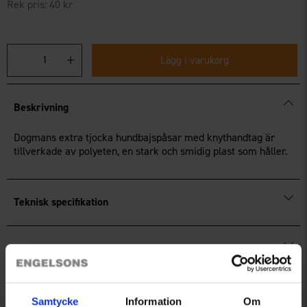
Rek pris:
40 kr
Lägg i varukorg
Beskrivning
Dogmans extra tjocka hundbajspåsar med knythandtag är
tillverkade av polyeten, en stark och smidig plast som håller.
Teknisk specifikation
Recensioner
Samtycke
Information
Om