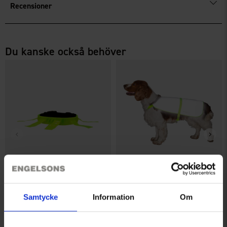
Recensioner
Du kanske också behöver
Dogman Reflexhalsband Med
Hundtäcke Reflex
Flärpar 42-52cm
99 kr
Samtycke
Information
Om
89 kr