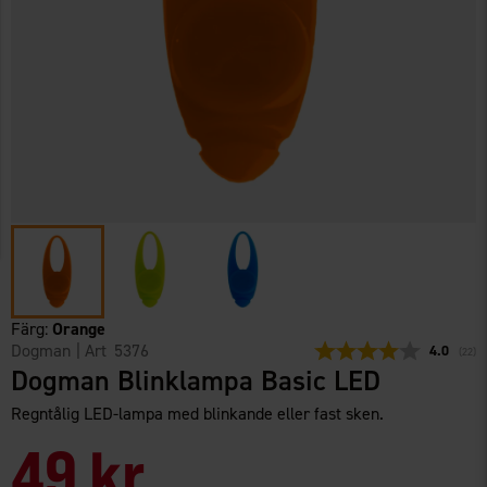
Färg:
Orange
Dogman
| Art
5376
Snittbetyg
4.0
(
röste
22
)
Dogman Blinklampa Basic LED
Regntålig LED-lampa med blinkande eller fast sken.
49 kr