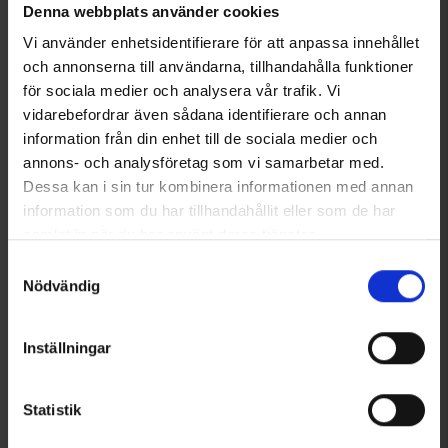
Liknande produkter
Denna webbplats använder cookies
Vi använder enhetsidentifierare för att anpassa innehållet
och annonserna till användarna, tillhandahålla funktioner
för sociala medier och analysera vår trafik. Vi
vidarebefordrar även sådana identifierare och annan
information från din enhet till de sociala medier och
annons- och analysföretag som vi samarbetar med.
Dessa kan i sin tur kombinera informationen med annan
information som du har tillhandahållit eller som de har
samlat in när du har använt deras tjänster.
+
1
5919
Betyg:
4.8 utav 5 stjärnor
2377
Betyg:
4
Läs mer om hur vi använder cookies
Samtyckesval
Dogman
Dogman
Nödvändig
Dogman Blinkhalsband LED
Dogman Reflexhalsband Med
149 kr
Flärpar 52-62cm
95 kr
Inställningar
Andra köpte även
Statistik