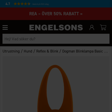
4.7
Baserat på 27231 betyg
REA – ÖVER 50% RABATT »
/
/
/
Utrustning
Hund
Reflex & Blink
Dogman Blinklampa Basic LED