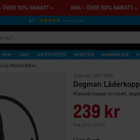
 ÖVER 50% RABATT » REA – ÖVER 50% RABATT
4.7
Baserat på 27231 betyg
HEM
JAKT
AKTIVITETER
NYHETER
KAMPANJER
G
l Lina 9mmx180cm
Dogman
| Art
7840
Dogman Läderkopp
Klassiskt koppel av mjukt, vegeta
239 kr
Rek pris:
249 kr