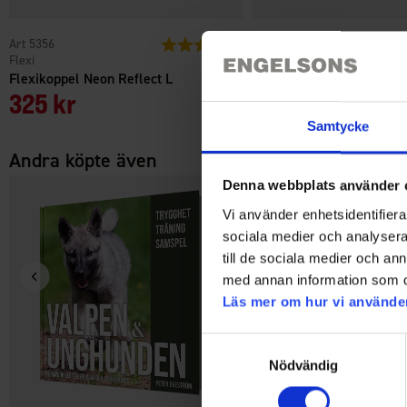
5356
Betyg:
4.7 utav 5 stjärnor
7817
Flexi
Dogman
Flexikoppel Neon Reflect L
Dogman Löplina Spiral 6
325 kr
269 kr
Samtycke
Andra köpte även
Denna webbplats använder 
Vi använder enhetsidentifierar
sociala medier och analysera 
till de sociala medier och a
med annan information som du 
Läs mer om hur vi använde
Samtyckesval
Nödvändig