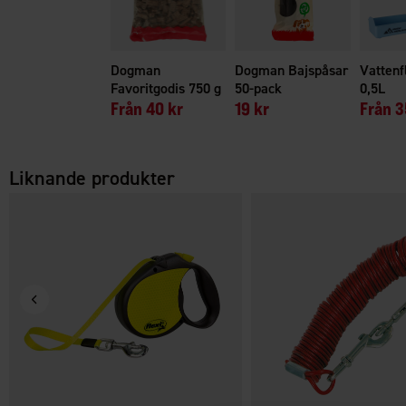
Dogman
Dogman Bajspåsar
Vattenf
Favoritgodis 750 g
50-pack
0,5L
Från
40 kr
19 kr
Från
3
Liknande produkter