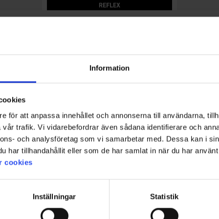
Betyg:
4.7 utav 5 stjärnor
2357
Betyg:
4.9 utav 5 stjärno
7852
Dogman
Dogman
 m
Dogman Vävd Spårlina Iris
Dogman Läde
249 kr
16mmx40c
85 kr
Information
cookies
e för att anpassa innehållet och annonserna till användarna, tillh
vår trafik. Vi vidarebefordrar även sådana identifierare och anna
nnons- och analysföretag som vi samarbetar med. Dessa kan i sin
har tillhandahållit eller som de har samlat in när du har använt 
r cookies
Inställningar
Statistik