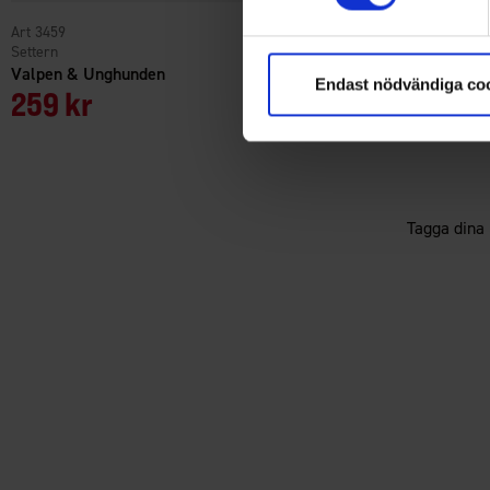
3459
7134
Settern
High Mountain
Valpen & Unghunden
Hundbädd 71x50cm
Endast nödvändiga co
259 kr
249 kr
Tagga dina 