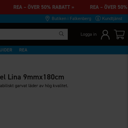
 » REA – ÖVER 50% RABATT » REA – ÖVER 50
Butiken i Falkenberg
Kundtjänst
Logga in
UIDER
REA
el Lina 9mmx180cm
biliskt garvat läder av hög kvalitet.