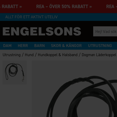
0% RABATT » REA – ÖVER 50% RABATT » REA –
ALLT FÖR ETT AKTIVT UTELIV
DAM
HERR
BARN
SKOR & KÄNGOR
UTRUSTNING
/
/
/
Utrustning
Hund
Hundkoppel & Halsband
Dogman Läderkoppe