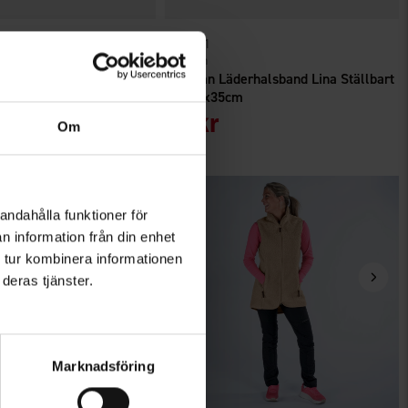
r
7851
Dogman
rhalsband Lina Ställbart
Dogman Läderhalsband Lina Ställbart
m
14mmx35cm
79 kr
Om
andahålla funktioner för
n information från din enhet
 tur kombinera informationen
deras tjänster.
Marknadsföring