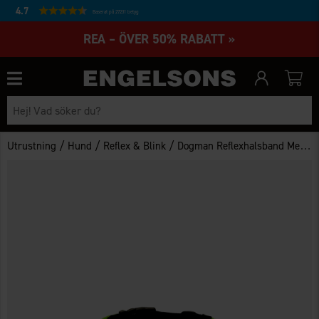
4.7
Baserat på 27231 betyg
REA – ÖVER 50% RABATT »
/
/
/
Utrustning
Hund
Reflex & Blink
Dogman Reflexhalsband Med Flärpar 32-42cm