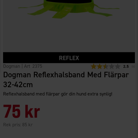
Dogman
| Art
2375
Snittbety
2.5
(
röst
6
)
Dogman Reflexhalsband Med Flärpar
32-42cm
Reflexhalsband med flärpar gör din hund extra synlig!
75 kr
Rek pris:
85 kr