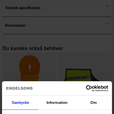
Teknisk specifikation
Recensioner
Du kanske också behöver
Samtycke
Information
Om
Dogman Vävd Spårlina Iris
Hundreflexväst