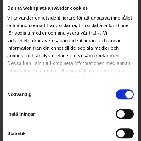
249 kr
125 kr
Denna webbplats använder cookies
Vi använder enhetsidentifierare för att anpassa innehållet
Liknande produkter
och annonserna till användarna, tillhandahålla funktioner
för sociala medier och analysera vår trafik. Vi
vidarebefordrar även sådana identifierare och annan
information från din enhet till de sociala medier och
annons- och analysföretag som vi samarbetar med.
Dessa kan i sin tur kombinera informationen med annan
information som du har tillhandahållit eller som de har
samlat in när du har använt deras tjänster.
Läs mer om hur vi använder cookies
Samtyckesval
Nödvändig
+
1
5919
Betyg:
4.8 utav 5 stjärnor
3295
Betyg:
4
Dogman
Alac
Dogman Blinkhalsband LED
Alac Reflexflärp 11x2,5cm
Inställningar
149 kr
Från
49 kr
Statistik
Andra köpte även