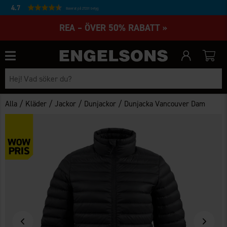
4.7
Baserat på 27231 betyg
REA – ÖVER 50% RABATT »
/
/
/
/
Alla
Kläder
Jackor
Dunjackor
Dunjacka Vancouver Dam