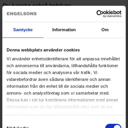
Du kanske också behöver
Samtycke
Information
Om
Denna webbplats använder cookies
Vi använder enhetsidentifierare för att anpassa innehållet
och annonserna till användarna, tillhandahålla funktioner
för sociala medier och analysera vår trafik. Vi
+
2
Funktionstopp Dam
OrganoTex Spray-On Textile
vidarebefordrar även sådana identifierare och annan
Från
100 kr
Waterproofing
information från din enhet till de sociala medier och
199 kr
annons- och analysföretag som vi samarbetar med.
Dessa kan i sin tur kombinera informationen med annan
Liknande produkter
information som du har tillhandahållit eller som de har
samlat in när du har använt deras tjänster.
Läs mer om hur vi använder cookies
Samtyckesval