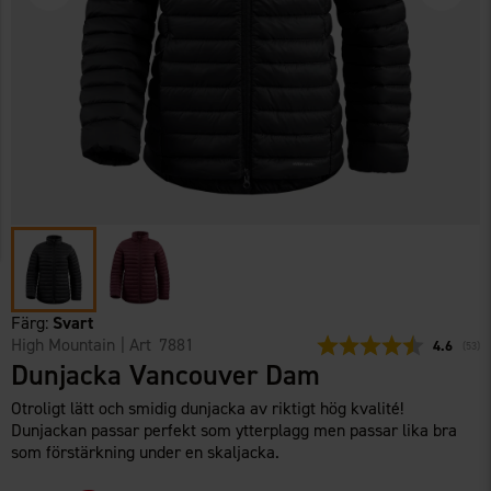
Färg:
Svart
High Mountain
| Art
7881
Snittbetyg
4.6
(
röste
53
)
Dunjacka Vancouver Dam
Otroligt lätt och smidig dunjacka av riktigt hög kvalité!
Dunjackan passar perfekt som ytterplagg men passar lika bra
som förstärkning under en skaljacka.