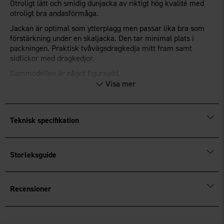
Otroligt lätt och smidig dunjacka av riktigt hög kvalité med
otroligt bra andasförmåga.
Jackan är optimal som ytterplagg men passar lika bra som
förstärkning under en skaljacka. Den tar minimal plats i
packningen. Praktisk tvåvägsdragkedja mitt fram samt
sidfickor med dragkedjor.
Dammodellen är något figursydd.
Visa mer
®
Fluorfri impregnering
BIONIC-FINISH
ECO
.
®
OEKO-TEX
Standard 100-certifierad.
Teknisk specifikation
Storleksguide
Recensioner