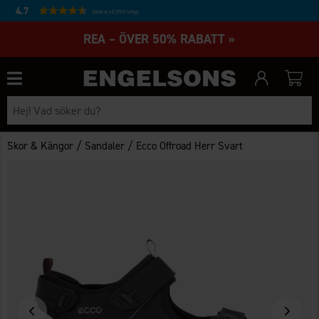
4.7
Baserat på 27231 betyg
REA – ÖVER 50% RABATT »
/
/
Skor & Kängor
Sandaler
Ecco Offroad Herr Svart