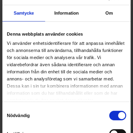
Samtycke
Information
Om
Denna webbplats använder cookies
Fritidsshorts Helags Herr
OrganoTex ShoeCare Cleaner
Vi använder enhetsidentifierare för att anpassa innehållet
199 kr
129 kr
399 kr
och annonserna till användarna, tillhandahålla funktioner
för sociala medier och analysera vår trafik. Vi
Liknande produkter
vidarebefordrar även sådana identifierare och annan
information från din enhet till de sociala medier och
annons- och analysföretag som vi samarbetar med.
Dessa kan i sin tur kombinera informationen med annan
information som du har tillhandahållit eller som de har
samlat in när du har använt deras tjänster.
Läs mer om hur vi använder cookies
Samtyckesval
Nödvändig