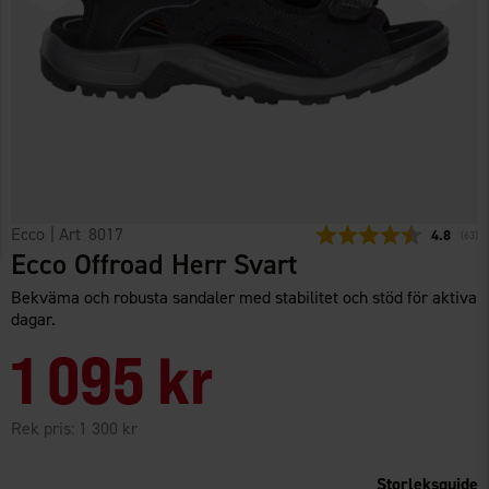
Ecco
| Art
8017
Snittbetyg
4.8
(
röste
63
)
Ecco Offroad Herr Svart
Bekväma och robusta sandaler med stabilitet och stöd för aktiva
dagar.
1 095 kr
Rek pris:
1 300 kr
Storleksguide