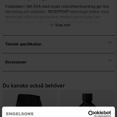
Fotbädden i lätt EVA med mjukt mikrofiberöverdrag ger bra
dämpning och stabilitet.
RECEPTOR®
-teknologin bidrar med
dynamiskt stöd och god balans, medan gummisulan ger
flexibilitet och ett säkert grepp på varierande underlag.
Visa mer
Justerbara på tre ställen
Dämpande EVA-fotbädd
Stabilitet med
RECEPTOR®
-teknologi
Teknisk specifikation
Recensioner
Du kanske också behöver