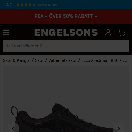
4.7
Baserat på 27231 betyg
REA – ÖVER 50% RABATT »
/
/
/
Skor & Kängor
Skor
Vattentäta skor
Ecco Xpedition III GTX Herr Svart