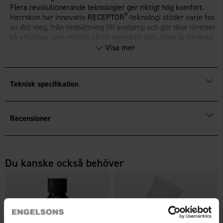
Flera revolutionerande teknologier ger riktigt hög komfort.
®
Herrskon har innovativ
RECEPTOR
-teknologi stöder varje fas
av ditt steg, från nedsättning till avstamp och gör dina rörelser
så effektiva som möjligt på ett bekvämt sätt. Skon är försedd
med rejäl yttersula i gummi som ger ett enastående grepp och
Visa mer
hållbarhet i alla väderleksförhållanden.
Uttagbar innersula.
Teknisk specifikation
Recensioner
Du kanske också behöver