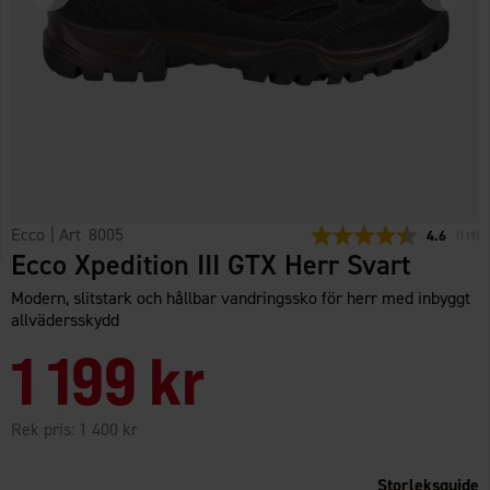
Ecco
| Art
8005
Snittbetyg:
4.6
(
röster
119
)
Ecco Xpedition III GTX Herr Svart
Modern, slitstark och hållbar vandringssko för herr med inbyggt
allvädersskydd
1 199 kr
Rek pris:
1 400 kr
Storleksguide