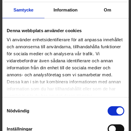
Samtycke
Information
Om
Denna webbplats använder cookies
OrganoTex ShoeCare Cleaner
Kortskaftade Bomullsstrumpor
Vi använder enhetsidentifierare för att anpassa innehållet
129 kr
Från
33 kr
och annonserna till användarna, tillhandahålla funktioner
för sociala medier och analysera vår trafik. Vi
Liknande produkter
vidarebefordrar även sådana identifierare och annan
information från din enhet till de sociala medier och
annons- och analysföretag som vi samarbetar med.
Dessa kan i sin tur kombinera informationen med annan
information som du har tillhandahållit eller som de har
samlat in när du har använt deras tjänster.
Läs mer om hur vi använder cookies
Samtyckesval
Nödvändig
Inställningar