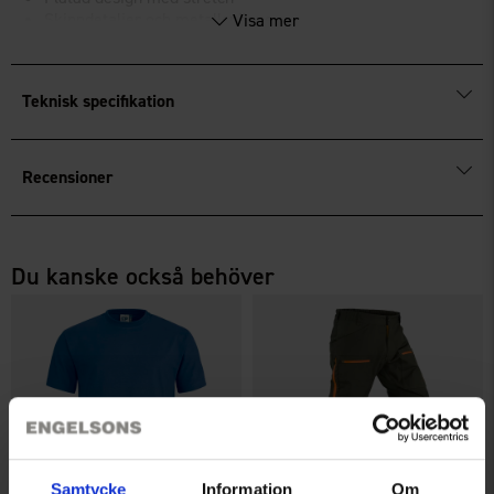
Skinndetaljer och metallspänne
Visa mer
Flexibel och bekväm passform
Teknisk specifikation
Recensioner
Du kanske också behöver
Samtycke
Information
Om