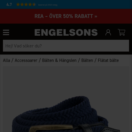
4.7
Baserat på 27231 betyg
REA – ÖVER 50% RABATT »
/
/
/
/
Alla
Accessoarer
Bälten & Hängslen
Bälten
Flätat bälte