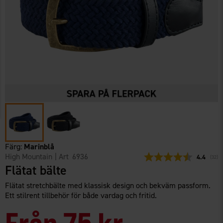
Färg:
Marinblå
High Mountain
| Art
6936
Snittbetyg
4.4
(
röste
32
)
Flätat bälte
Flätat stretchbälte med klassisk design och bekväm passform.
Ett stilrent tillbehör för både vardag och fritid.
Från
75 kr