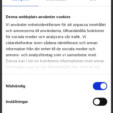
+
7
T-shirt Herr
Fritidsbyxa Trekking Pro
Denna webbplats använder cookies
Från
66 kr
TC/4W Herr
499 kr
Vi använder enhetsidentifierare för att anpassa innehållet
och annonserna till användarna, tillhandahålla funktioner
för sociala medier och analysera vår trafik. Vi
Liknande produkter
vidarebefordrar även sådana identifierare och annan
information från din enhet till de sociala medier och
annons- och analysföretag som vi samarbetar med.
Dessa kan i sin tur kombinera informationen med annan
information som du har tillhandahållit eller som de har
samlat in när du har använt deras tjänster.
Läs mer om hur vi använder cookies
Samtyckesval
Nödvändig
Inställningar
3856
Betyg:
4.0 utav 5 stjärnor
6700
Betyg:
4
Brokared
Brokared
Bälte
Skinnbälte