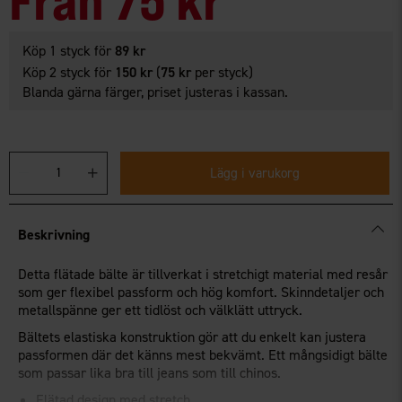
Köp 1 styck för
89 kr
Köp 2 styck för
150 kr
(
75 kr
per styck)
Blanda gärna färger, priset justeras i kassan.
Lägg i varukorg
Beskrivning
Detta flätade bälte är tillverkat i stretchigt material med resår
som ger flexibel passform och hög komfort. Skinndetaljer och
metallspänne ger ett tidlöst och välklätt uttryck.
Bältets elastiska konstruktion gör att du enkelt kan justera
passformen där det känns mest bekvämt. Ett mångsidigt bälte
som passar lika bra till jeans som till chinos.
Flätad design med stretch