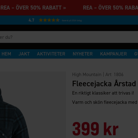
EA – ÖVER 50% RABATT » REA – ÖVER 50% RA
4.7
Baserat på 27231 betyg
HEM
JAKT
AKTIVITETER
NYHETER
KAMPANJER
G
High Mountain
| Art
1806
Fleecejacka Årstad
En riktigt klassiker att trivas i!
Varm och skön fleecejacka med 
399 kr