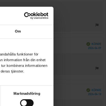
Om
Bekräftad
KÖPARE
Köp
2026-04-09
andahålla funktioner för
datorer.
n information från din enhet
 tur kombinera informationen
deras tjänster.
Bekräftad
KÖPARE
Marknadsföring
Köp
2026-06-18