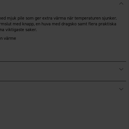
med mjuk pile som ger extra värma när temperaturen sjunker.
rmslut med knapp, en huva med dragsko samt flera praktiska
ina viktigaste saker.
ön värme