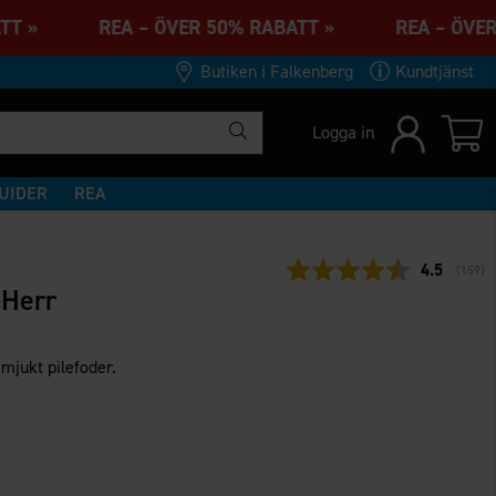
BATT » REA – ÖVER 50% RABATT » REA – ÖVE
Butiken i Falkenberg
Kundtjänst
Logga in
UIDER
REA
Snittbetyg
4.5
(
röster
159
)
 Herr
mjukt pilefoder.