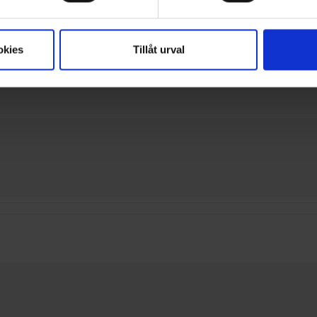
okies
Tillåt urval