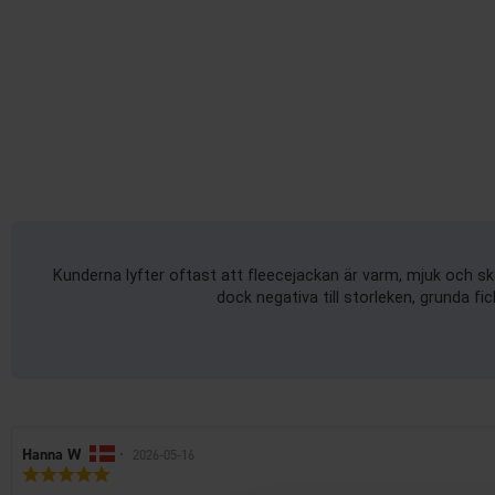
Kunderna lyfter oftast att fleecejackan är varm, mjuk och s
dock negativa till storleken, grunda fi
Recensionsförfattare:
Hanna W
•
Recensionsdatum:
2026-05-16
Recensionsbetyg:
5.0