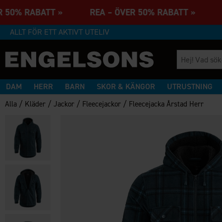
R 50% RABATT » REA – ÖVER 50% RABATT » R
ALLT FÖR ETT AKTIVT UTELIV
DAM
HERR
BARN
SKOR & KÄNGOR
UTRUSTNING
/
/
/
/
Alla
Kläder
Jackor
Fleecejackor
Fleecejacka Årstad Herr