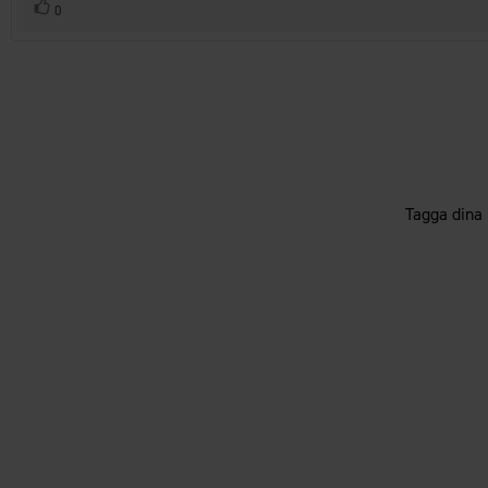
Rösta
röst(er)
0
upp
Tagga dina 