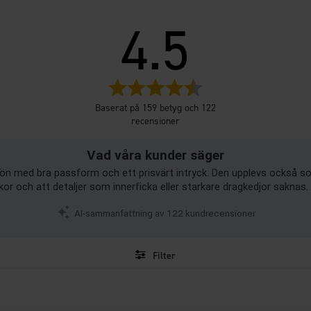
4.5
Betyg:
4.5
Baserat på 159 betyg och 122
utav
recensioner
5
stjärnor
Vad våra kunder säger
kön med bra passform och ett prisvärt intryck. Den upplevs också so
ckor och att detaljer som innerficka eller starkare dragkedjor saknas. 
AI-sammanfattning av 122 kundrecensioner
Filter
Betyg
Bilder
Storlek