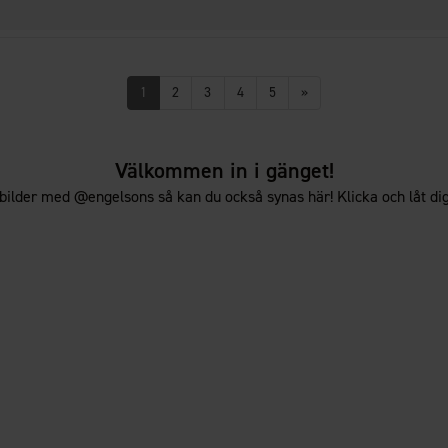
1
2
3
4
5
»
Välkommen in i gänget!
bilder med @engelsons så kan du också synas här! Klicka och låt dig