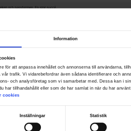
rleken och passformen. En stor succé.
Information
cookies
e för att anpassa innehållet och annonserna till användarna, tillh
de, då den är mycket mer grönblå då, trots att vi kollade på flera olika telefoner o 
vår trafik. Vi vidarebefordrar även sådana identifierare och anna
nnons- och analysföretag som vi samarbetar med. Dessa kan i sin
har tillhandahållit eller som de har samlat in när du har använt 
r cookies
Inställningar
Statistik