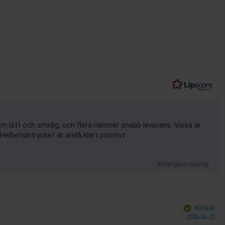
m lätt och smidig, och flera nämner snabb leverans. Vissa är
Helhetsintrycket är ändå klart positivt.
AI kan göra misstag
Bekräftad
KÖPARE
Köp
2026-04-27