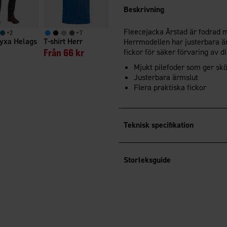
Beskrivning
Fleecejacka Årstad är fodrad 
+
2
+
7
byxa Helags
T-shirt Herr
Herrmodellen har justerbara ä
Från
66 kr
fickor för säker förvaring av d
Mjukt pilefoder som ger sk
Justerbara ärmslut
Flera praktiska fickor
Teknisk specifikation
Storleksguide