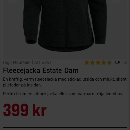
High Mountain
| Art
6341
Snittbetyg
4.9
(
röste
33
)
Fleecejacka Estate Dam
En kraftig, varm fleecejacka med stickad utsida och mjukt, skönt
pilefoder på insidan.
Perfekt som en lättare jacka eller som varmare tröja inomhus.
399 kr