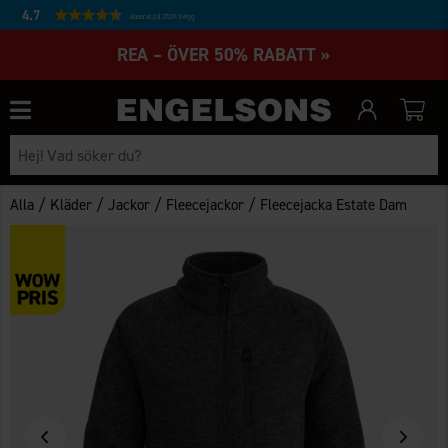
4.7
Baserat på 27231 betyg
REA – ÖVER 50% RABATT »
/
/
/
/
Alla
Kläder
Jackor
Fleecejackor
Fleecejacka Estate Dam