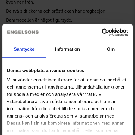
även nerifrån.
De två sidfickorna och bröstfickan har dragkedjor.
Dammodellen är något figursydd.
Teknisk specifikation
Samtycke
Information
Om
Storleksguide
Denna webbplats använder cookies
Vi använder enhetsidentifierare för att anpassa innehållet
Recensioner
och annonserna till användarna, tillhandahålla funktioner
för sociala medier och analysera vår trafik. Vi
vidarebefordrar även sådana identifierare och annan
information från din enhet till de sociala medier och
Du kanske också behöver
annons- och analysföretag som vi samarbetar med.
Dessa kan i sin tur kombinera informationen med annan
information som du har tillhandahållit eller som de har