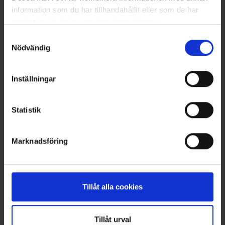
information som du har tillhandahållit eller som de har
samlat in när du har använt deras tjänster.
Läs mer om hur vi använder cookies
Samtyckesval
Nödvändig
Inställningar
Statistik
Tröja Bambu Dam
Linerstrumpor Merinoull
Från
125 kr
Från
66 kr
Marknadsföring
Liknande produkter
Andra köpte även
Tillåt alla cookies
Välkommen in i gänget!
Tillåt urval
Tagga dina bilder med @engelsons så kan du också synas här!