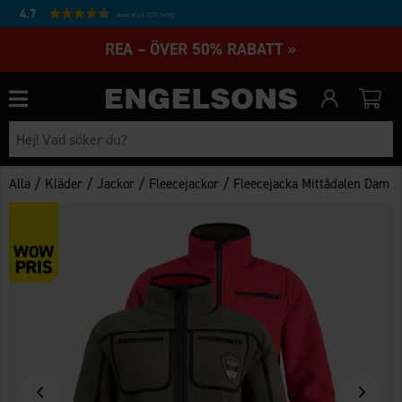
4.7
Baserat på 27231 betyg
REA – ÖVER 50% RABATT »
/
/
/
/
Alla
Kläder
Jackor
Fleecejackor
Fleecejacka Mittådalen Dam