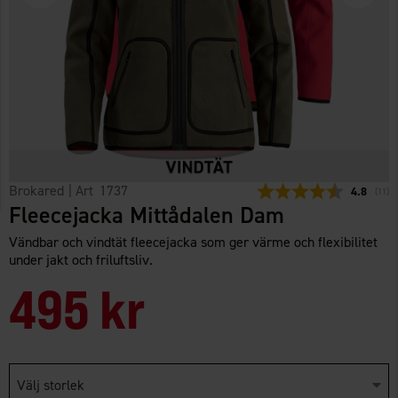
Brokared
| Art
1737
Snittbetyg
4.8
(
röste
11
)
Fleecejacka Mittådalen Dam
Vändbar och vindtät fleecejacka som ger värme och flexibilitet
under jakt och friluftsliv.
495 kr
Välj storlek