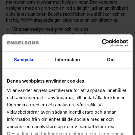
membran som skyddar mot kyliga vindar. Den vändbara
designen med en grön och en röd sida gör jackan användbar i
olika jaktsituationer. Dubbla radiofickor, två sidfickor och en
kraftig
YKK®
-dragkedja ger både funktion och slitstyrka.
Vändbar design med grön och röd sida
Vindtätt material med god andningsförmåga
Dubbla radiofickor och två praktiska sidfickor
Samtycke
Information
Om
Teknisk specifikation
Denna webbplats använder cookies
Storleksguide
Vi använder enhetsidentifierare för att anpassa innehållet
och annonserna till användarna, tillhandahålla funktioner
Recensioner
för sociala medier och analysera vår trafik. Vi
vidarebefordrar även sådana identifierare och annan
information från din enhet till de sociala medier och
annons- och analysföretag som vi samarbetar med.
Du kanske också behöver
Dessa kan i sin tur kombinera informationen med annan