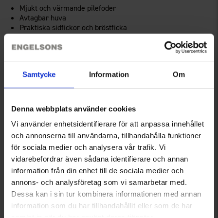
Mjukt och värmande pilefoder
Avtagbar huva
Praktiska sidfickor och bröstficka
Teknisk specifikation
Samtycke
Information
Om
Storleksguide
Denna webbplats använder cookies
Vi använder enhetsidentifierare för att anpassa innehållet
Recensioner
och annonserna till användarna, tillhandahålla funktioner
för sociala medier och analysera vår trafik. Vi
vidarebefordrar även sådana identifierare och annan
Du kanske också behöver
information från din enhet till de sociala medier och
annons- och analysföretag som vi samarbetar med.
Dessa kan i sin tur kombinera informationen med annan
information som du har tillhandahållit eller som de har
samlat in när du har använt deras tjänster.