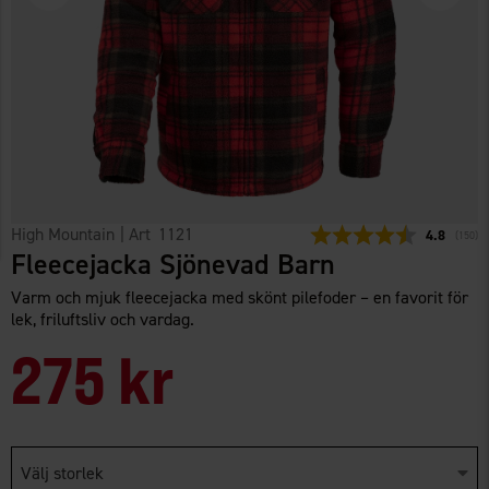
High Mountain
| Art
1121
Snittbetyg:
4.8
(
röster
150
)
Fleecejacka Sjönevad Barn
Varm och mjuk fleecejacka med skönt pilefoder – en favorit för
lek, friluftsliv och vardag.
275 kr
Välj storlek