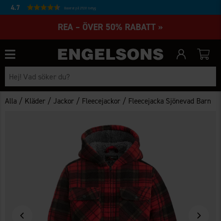
4.7
Baserat på 27231 betyg
REA – ÖVER 50% RABATT »
/
/
/
/
Alla
Kläder
Jackor
Fleecejackor
Fleecejacka Sjönevad Barn