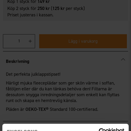
Köp 1 styck för
149 kr
Köp 2 styck för
250 kr
(
125 kr
per styck)
Priset justeras i kassan.
Lägg i varukorg
Beskrivning
Det perfekta julklappstipset!
Härligt mjuka fleeceplädar som ger skön värme i soffan,
fåtöljen eller där du kan tänkas behöva den! Filtarna är
dessutom snygga inredningsdetaljer som enkelt kan flyttas
runt och skapa en hemtrevlig känsla.
Pläden är
OEKO-TEX®
Standard 100-certifierad.
Teknisk specifikation