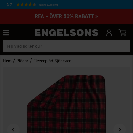
4.7
Baserat på 27231 betyg
REA – ÖVER 50% RABATT »
/
/
Hem
Plädar
Fleecepläd Sjönevad