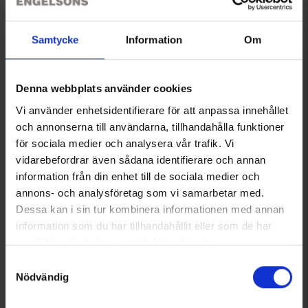
Samtycke
Information
Om
Recensioner
Denna webbplats använder cookies
Du kanske också behöver
Vi använder enhetsidentifierare för att anpassa innehållet
och annonserna till användarna, tillhandahålla funktioner
för sociala medier och analysera vår trafik. Vi
vidarebefordrar även sådana identifierare och annan
information från din enhet till de sociala medier och
annons- och analysföretag som vi samarbetar med.
Dessa kan i sin tur kombinera informationen med annan
information som du har tillhandahållit eller som de har
samlat in när du har använt deras tjänster.
Läs mer om hur vi använder cookies
Samtyckesval
Nödvändig
Fleecejacka Sjönevad Herr
Ullstrumpor Island 2-pack
399 kr
Från
66 kr