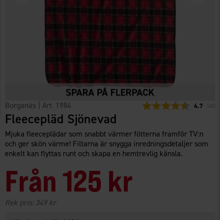
Borganäs
| Art
1984
Snittbetyg
4.7
(
röste
42
)
Fleecepläd Sjönevad
Mjuka fleeceplädar som snabbt värmer fötterna framför TV:n
och ger skön värme! Filtarna är snygga inredningsdetaljer som
enkelt kan flyttas runt och skapa en hemtrevlig känsla.
Från
125 kr
Rek pris:
349 kr