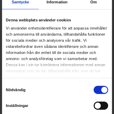
Samtycke
Information
Om
skador är detta kit en oumbärlig del av din utrustning, designat
för att skydda både dig och din hund på bästa sätt.
Du kanske också behöver
Innehåll:
Denna webbplats använder cookies
1 liten första hjälpen-väska
Vi använder enhetsidentifierare för att anpassa innehållet
1 självhäftande linda 10 x 475cm
1 finger-kombiförband 6 x 100cm
och annonserna till användarna, tillhandahålla funktioner
1 blodstopp 5g
för sociala medier och analysera vår trafik. Vi
1 par skyddshandskar stl M
vidarebefordrar även sådana identifierare och annan
1 par skyddshandskar stl L
information från din enhet till de sociala medier och
1 st pincett
annons- och analysföretag som vi samarbetar med.
1 kraftfull sax
2 kompresser 5 x 5cm
Dessa kan i sin tur kombinera informationen med annan
2 kompresser 10 x 10cm
information som du har tillhandahållit eller som de har
2 sårtvätt
samlat in när du har använt deras tjänster.
Neverlost Elastisk Tejp
Compeed Skavsårsstift
4 textilplåster
Läs mer om hur vi använder cookies
69 kr
85 kr
1 sårstrippar 3st/fp
Samtyckesval
1 räddningsfilt
Nödvändig
Liknande produkter
Andra köpte även
Inställningar