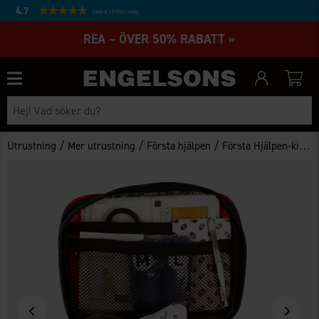
4.7
Baserat på 27231 betyg
REA – ÖVER 50% RABATT »
/
/
/
Utrustning
Mer utrustning
Första hjälpen
Första Hjälpen-kit Hund och Hundägare