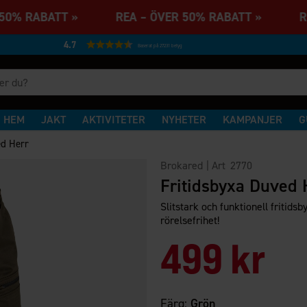
R 50% RABATT » REA – ÖVER 50% RABATT » R
4.7
Baserat på 27231 betyg
HEM
JAKT
AKTIVITETER
NYHETER
KAMPANJER
G
ed Herr
Brokared
| Art
2770
Fritidsbyxa Duved 
Slitstark och funktionell fritids
rörelsefrihet!
499 kr
Färg:
Grön