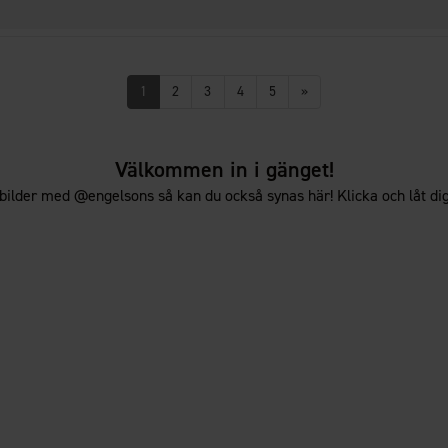
1
2
3
4
5
»
Välkommen in i gänget!
bilder med @engelsons så kan du också synas här! Klicka och låt dig