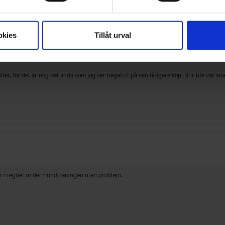
okies
Tillåt urval
er, för det är nog det ända som jag ser negativt på sen tidigare köp. Blir lite väl sna
ar i regnet under hundträningen utan problem.