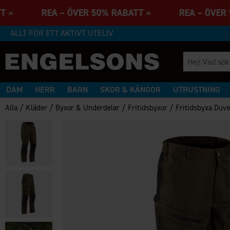
BATT » REA – ÖVER 50% RABATT » REA – ÖVE
ALLT FÖR ETT AKTIVT UTELIV
DAM
HERR
BARN
SKOR & KÄNGOR
UTRUSTNING
/
/
/
/
Alla
Kläder
Byxor & Underdelar
Fritidsbyxor
Fritidsbyxa Duv