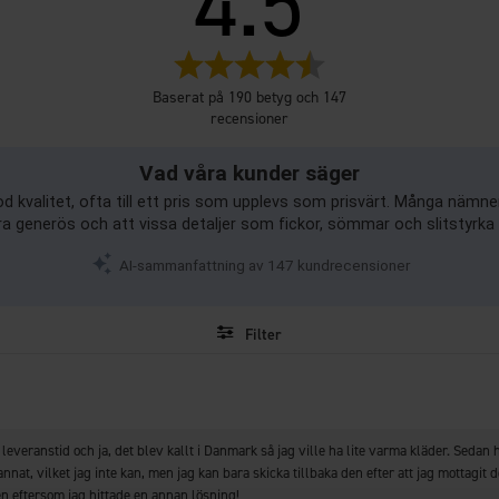
4.5
Betyg:
4.5
Baserat på 190 betyg och 147
utav
recensioner
5
stjärnor
Vad våra kunder säger
 kvalitet, ofta till ett pris som upplevs som prisvärt. Många nämner
 generös och att vissa detaljer som fickor, sömmar och slitstyrka
AI-sammanfattning av 147 kundrecensioner
Filter
Betyg
Bilder
Storlek
leveranstid och ja, det blev kallt i Danmark så jag ville ha lite varma kläder. Sedan
nat, vilket jag inte kan, men jag kan bara skicka tillbaka den efter att jag mottagit de
n eftersom jag hittade en annan lösning!