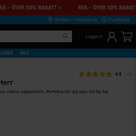
EA – ÖVER 50% RABATT » REA – ÖVER 50% RAB
Butiken i Falkenberg
Kundtjänst
Logga in
UIDER
REA
Snittbetyg
4.5
(
röster
190
)
Herr
byxa med 4-vägsstretch. Perfekta för dig som vill ha full