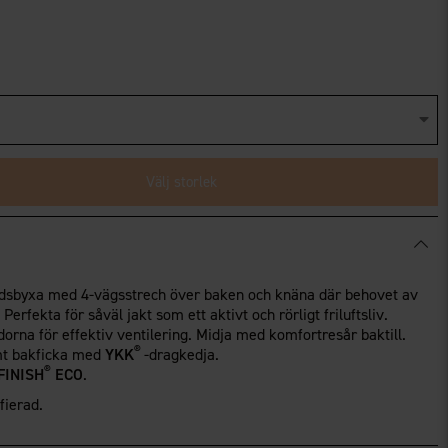
Välj storlek
itidsbyxa med 4-vägsstrech över baken och knäna där behovet av
 Perfekta för såväl jakt som ett aktivt och rörligt friluftsliv.
idorna för effektiv ventilering. Midja med komfortresår baktill.
®
amt bakficka med
YKK
-dragkedja.
®
FINISH
ECO
.
fierad.