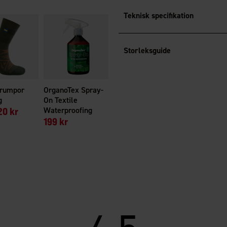
Teknisk specifikation
Storleksguide
trumpor
OrganoTex Spray-
g
On Textile
20 kr
Waterproofing
199 kr