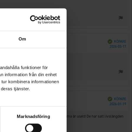
Om
Bekräftad
KÖPARE
Köp
2026-03-17
andahålla funktioner för
n information från din enhet
 tur kombinera informationen
deras tjänster.
Bekräftad
KÖPARE
Köp
2026-01-19
undhåriga som många andra. MEN tyget i fickorna är uselt! De har satt livslängden
Marknadsföring