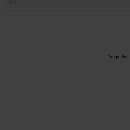
Rösta
röst(er)
0
upp
Tagga dina 