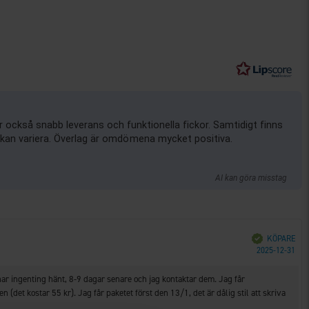
 också snabb leverans och funktionella fickor. Samtidigt finns
 kan variera. Överlag är omdömena mycket positiva.
AI kan göra misstag
Bekräftad
KÖPARE
Köp
2025-12-31
 har ingenting hänt, 8-9 dagar senare och jag kontaktar dem. Jag får
n (det kostar 55 kr). Jag får paketet först den 13/1, det är dålig stil att skriva