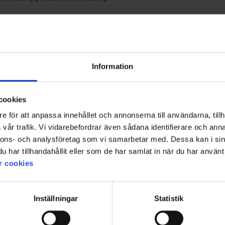
Information
cookies
ett par nya till ombyte. FIna och väl tillverkade byxor. Inget att anmärka på.
e för att anpassa innehållet och annonserna till användarna, tillh
vår trafik. Vi vidarebefordrar även sådana identifierare och anna
nnons- och analysföretag som vi samarbetar med. Dessa kan i sin
har tillhandahållit eller som de har samlat in när du har använt 
r cookies
. Men det är tack vare priset. Kvaliteten och funktion är bra över lag. Blir inte så h
Inställningar
Statistik