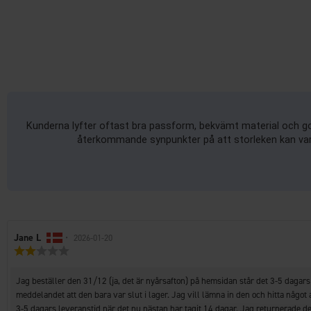
Kunderna lyfter oftast bra passform, bekvämt material och god
återkommande synpunkter på att storleken kan vara
Recensionsförfattare:
Jane L
•
Recensionsdatum:
2026-01-20
Recensionsbetyg:
2.0
utav
Recensionstext:
Jag beställer den 31/12 (ja, det är nyårsafton) på hemsidan står det 3-5 dagars 
5
stjärnor
meddelandet att den bara var slut i lager. Jag vill lämna in den och hitta något an
3-5 dagars leveranstid när det nu nästan har tagit 14 dagar. Jag returnerade de