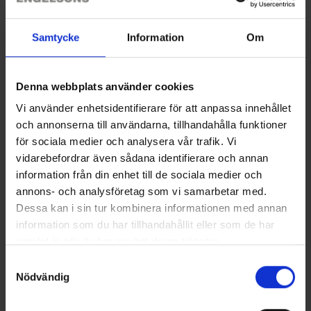
Samtycke
Information
Om
Denna webbplats använder cookies
Vi använder enhetsidentifierare för att anpassa innehållet
+
3
och annonserna till användarna, tillhandahålla funktioner
Stretchbälte
Coolmaxstrumpor
för sociala medier och analysera vår trafik. Vi
Från
66 kr
Från
66 kr
vidarebefordrar även sådana identifierare och annan
information från din enhet till de sociala medier och
Liknande produkter
annons- och analysföretag som vi samarbetar med.
Dessa kan i sin tur kombinera informationen med annan
information som du har tillhandahållit eller som de har
samlat in när du har använt deras tjänster.
Läs mer om hur vi använder cookies
Samtyckesval
Nödvändig