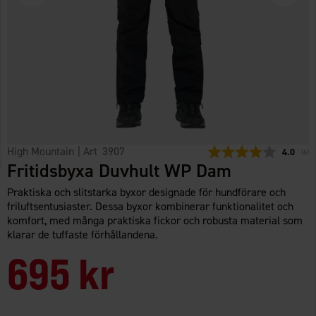
High Mountain
| Art
3907
Snittbety
4.0
(
röst
6
)
Fritidsbyxa Duvhult WP Dam
Praktiska och slitstarka byxor designade för hundförare och
friluftsentusiaster. Dessa byxor kombinerar funktionalitet och
komfort, med många praktiska fickor och robusta material som
klarar de tuffaste förhållandena.
695 kr