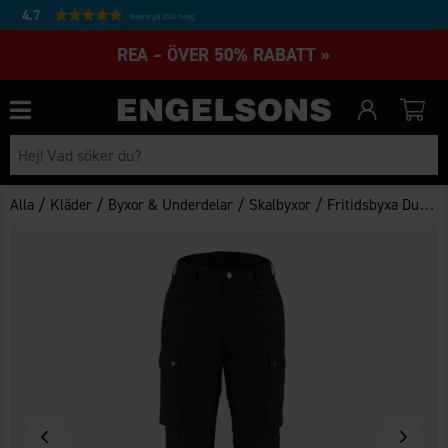
4.7
Baserat på 27231 betyg
REA – ÖVER 50% RABATT »
/
/
/
/
Alla
Kläder
Byxor & Underdelar
Skalbyxor
Fritidsbyxa Duvhult WP Dam