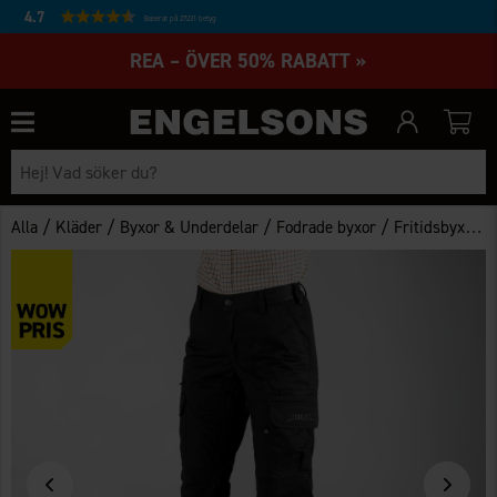
4.7
Baserat på 27231 betyg
REA – ÖVER 50% RABATT »
/
/
/
/
Alla
Kläder
Byxor & Underdelar
Fodrade byxor
Fritidsbyxa Tännäs fodrad Dam