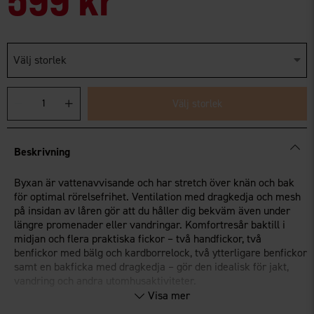
Välj storlek
Välj storlek
Beskrivning
Byxan är vattenavvisande och har stretch över knän och bak
för optimal rörelsefrihet. Ventilation med dragkedja och mesh
på insidan av låren gör att du håller dig bekväm även under
längre promenader eller vandringar. Komfortresår baktill i
midjan och flera praktiska fickor – två handfickor, två
benfickor med bälg och kardborrelock, två ytterligare benfickor
samt en bakficka med dragkedja – gör den idealisk för jakt,
vandring och andra utomhusaktiviteter.
Visa mer
Vattenavvisande och 4-vägsstretch över bak och knän för