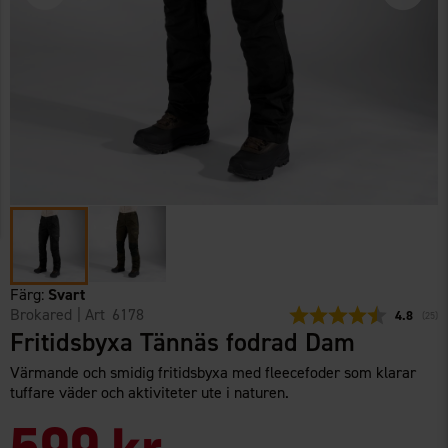
Färg:
Svart
Brokared
| Art
6178
Snittbetyg
4.8
(
röste
25
)
Fritidsbyxa Tännäs fodrad Dam
Värmande och smidig fritidsbyxa med fleecefoder som klarar
tuffare väder och aktiviteter ute i naturen.
599 kr