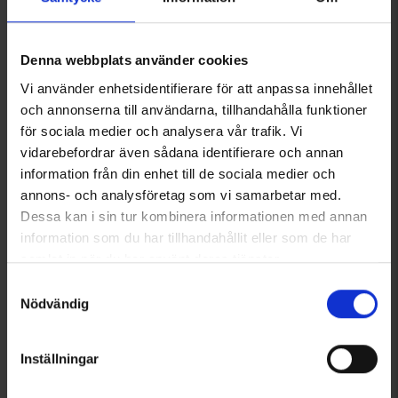
+
3
Denna webbplats använder cookies
Stretchbälte
Coolmaxstrumpor
Från
66 kr
Från
66 kr
Vi använder enhetsidentifierare för att anpassa innehållet
och annonserna till användarna, tillhandahålla funktioner
för sociala medier och analysera vår trafik. Vi
Liknande produkter
vidarebefordrar även sådana identifierare och annan
information från din enhet till de sociala medier och
annons- och analysföretag som vi samarbetar med.
Dessa kan i sin tur kombinera informationen med annan
information som du har tillhandahållit eller som de har
samlat in när du har använt deras tjänster.
Läs mer om hur vi använder cookies
Samtyckesval
Nödvändig
Inställningar
3743
Betyg:
4.3 utav 5 stjärnor
1824
Betyg:
4
Brokared
Brokared
Fritidsbyxa Inverness Dam
Softshellbyxa Moose Dam