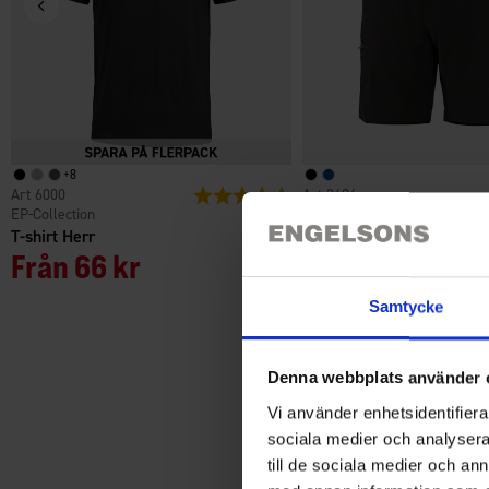
+
8
6000
Betyg:
4.6 utav 5 stjärnor
3484
EP-Collection
High Mountain
T-shirt Herr
Fritidsshorts Travel Herr
Från
66 kr
299 kr
Samtycke
Denna webbplats använder 
Vi använder enhetsidentifierar
sociala medier och analysera 
till de sociala medier och a