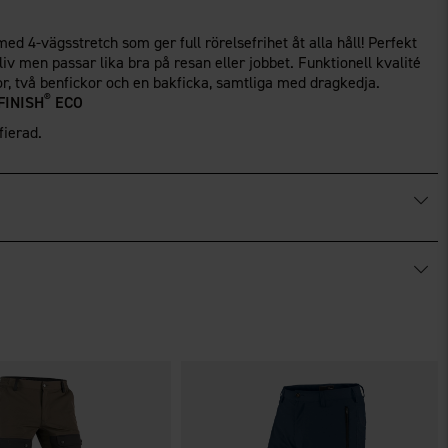
med 4-vägsstretch som ger full rörelsefrihet åt alla håll! Perfekt
ftsliv men passar lika bra på resan eller jobbet. Funktionell kvalité
or, två benfickor och en bakficka, samtliga med dragkedja.
®
FINISH
ECO
fierad.