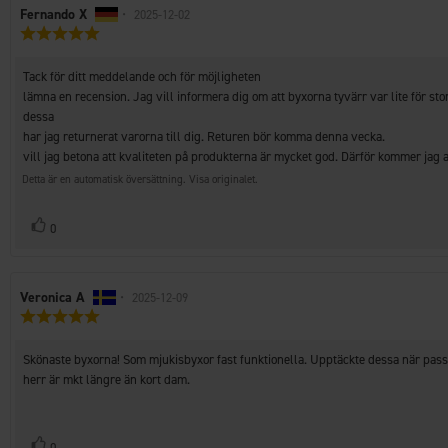
Recensionsförfattare:
Fernando X
•
Recensionsdatum:
2025-12-02
Recensionsbetyg:
5.0
utav
Recensionstext:
Tack för ditt meddelande och för möjligheten
5
stjärnor
lämna en recension. Jag vill informera dig om att byxorna tyvärr var lite för stora
dessa
har jag returnerat varorna till dig. Returen bör komma denna vecka.
Detta är en automatisk översättning. Visa originalet.
Rösta
röst(er)
0
upp
Recensionsförfattare:
Veronica A
•
Recensionsdatum:
2025-12-09
Recensionsbetyg:
5.0
utav
Recensionstext:
Skönaste byxorna! Som mjukisbyxor fast funktionella. Upptäckte dessa när pass
5
stjärnor
herr är mkt längre än kort dam.
Rösta
röst(er)
0