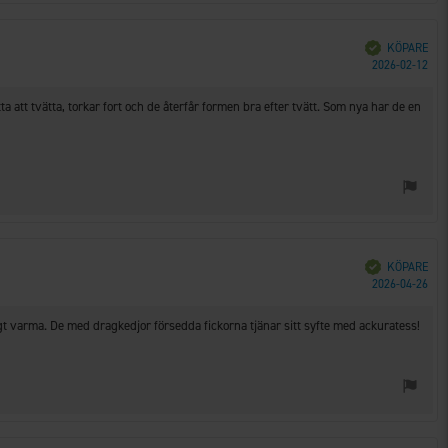
Bekräftad
KÖPARE
Köp
2026-02-12
 att tvätta, torkar fort och de återfår formen bra efter tvätt. Som nya har de en
Bekräftad
KÖPARE
Köp
2026-04-26
igt varma. De med dragkedjor försedda fickorna tjänar sitt syfte med ackuratess!