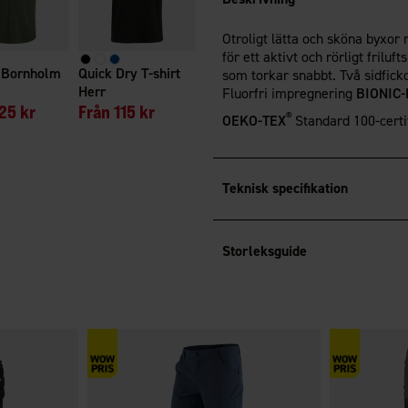
Otroligt lätta och sköna byxor 
för ett aktivt och rörligt frilu
a Bornholm
Quick Dry T-shirt
som torkar snabbt. Två sidfick
Herr
Fluorfri impregnering
BIONIC-
25 kr
Från
115 kr
®
OEKO-TEX
Standard 100-certi
Teknisk specifikation
Storleksguide