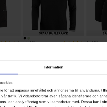
Betyg:
4.6 utav 5 stjärnor
1522
Betyg:
4.5 utav 5 stjärno
3594
High Mountain
EP-Collection
Tröja Bambu Herr
Herrboxer B
Från
125 kr
Från
14
Information
4.5
cookies
e för att anpassa innehållet och annonserna till användarna, tillh
vår trafik. Vi vidarebefordrar även sådana identifierare och anna
Betyg:
nnons- och analysföretag som vi samarbetar med. Dessa kan i sin
4.5
Baserat på 889 betyg och 542