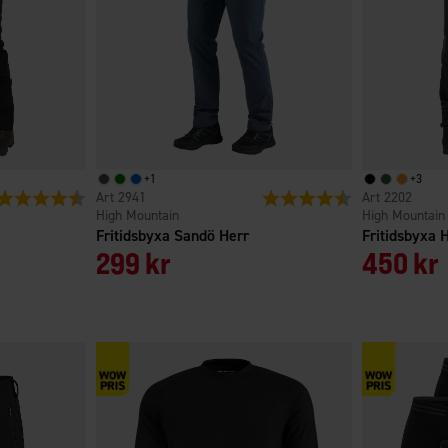
+
1
+
3
Betyg:
4.3 utav 5 stjärnor
2941
Betyg:
4.5 utav 5 stjärno
2202
High Mountain
High Mountain
Fritidsbyxa Sandö Herr
Fritidsbyxa 
299 kr
450 kr