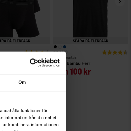
r
Betyg:
4.6 utav 5 stjärnor
1520
Betyg:
4
High Mountain
ambu 3-pack
T-shirt Bambu Herr
9 kr
Från
100 kr
Om
andahålla funktioner för
n information från din enhet
 tur kombinera informationen