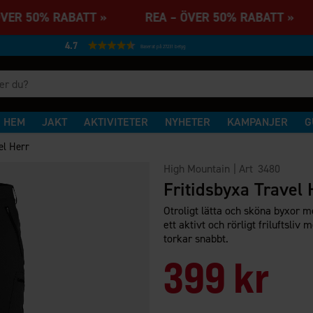
ÖVER 50% RABATT » REA – ÖVER 50% RABATT »
4.7
Baserat på 27231 betyg
HEM
JAKT
AKTIVITETER
NYHETER
KAMPANJER
G
el Herr
High Mountain
| Art
3480
Fritidsbyxa Travel 
Otroligt lätta och sköna byxor me
ett aktivt och rörligt friluftsliv
torkar snabbt.
399 kr