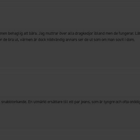
 men behaglig att bära. Jag muttrar över alla dragkedjor ibland men de fungerar. Lätta
er de bra ut, värmen är dock nödvändig annars ser de ut som om man sovit i dom.
ll snabbtorkande. En utmärkt ersättare till ett par jeans, som är tyngre och ofta onöd