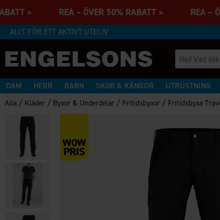
 RABATT » REA – ÖVER 50% RABATT » REA – 
ALLT FÖR ETT AKTIVT UTELIV
DAM
HERR
BARN
SKOR & KÄNGOR
UTRUSTNING
/
/
/
/
Alla
Kläder
Byxor & Underdelar
Fritidsbyxor
Fritidsbyxa Trav