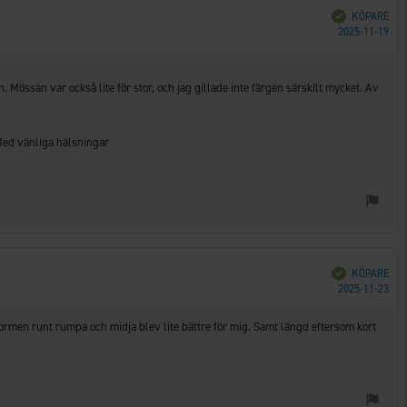
Bekräftad
KÖPARE
Köp
2025-11-19
n. Mössan var också lite för stor, och jag gillade inte färgen särskilt mycket. Av
Bekräftad
KÖPARE
Köp
2025-11-23
rmen runt rumpa och midja blev lite bättre för mig. Samt längd eftersom kort