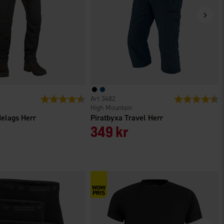
r
Betyg:
4.6 utav 5 stjärnor
3482
Betyg:
4
High Mountain
Helags Herr
Piratbyxa Travel Herr
349 kr