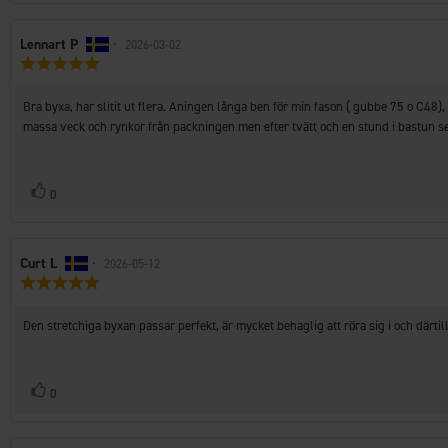
Recensionsförfattare:
Lennart P
•
Recensionsdatum:
2026-03-02
Recensionsbetyg:
5.0
utav
Recensionstext:
Bra byxa, har slitit ut flera. Aningen långa ben för min fason ( gubbe 75 o C48),
5
stjärnor
massa veck och rynkor från packningen men efter tvätt och en stund i bastun s
Rösta
röst(er)
0
upp
Recensionsförfattare:
Curt L
•
Recensionsdatum:
2026-05-12
Recensionsbetyg:
5.0
utav
Recensionstext:
Den stretchiga byxan passar perfekt, är mycket behaglig att röra sig i och därti
5
stjärnor
Rösta
röst(er)
0
upp