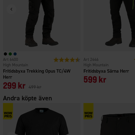
6400
Betyg:
4.5 utav 5 stjärnor
2446
High Mountain
High Mountain
Fritidsbyxa Trekking Opus TC/4W
Fritidsbyxa Särna Herr
Herr
599 kr
299 kr
499 kr
Andra köpte även