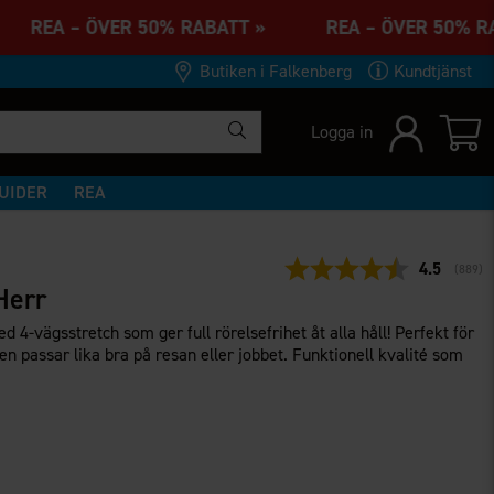
 REA – ÖVER 50% RABATT » REA – ÖVER 50% 
Butiken i Falkenberg
Kundtjänst
Logga in
UIDER
REA
Snittbetyg
4.5
(
röster
889
)
Herr
d 4-vägsstretch som ger full rörelsefrihet åt alla håll! Perfekt för
 men passar lika bra på resan eller jobbet. Funktionell kvalité som