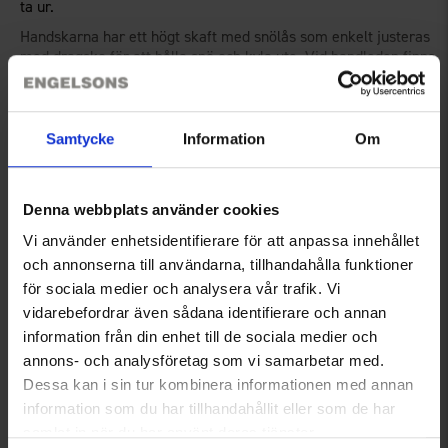
ta ur.
Handskarna har ett högt skaft med snölås som enkelt justeras
med dragsko för att hålla snö och kyla ute. Vid handleden finns
en praktisk kardborrerem som hjälper till att hålla värmen
Visa mer
kvar i handsken.
Tumhandskarna har ett avtagbart handledsband som gör att de
Samtycke
Information
Om
kan hänga kvar när de tas av, vilket gör dem enkla att hantera
Teknisk specifikation
utan att tappa bort dem. Med ett varmt foder i 100% polyester
erbjuder dessa tumhandskar maximal komfort och värme,
även under de kallaste vinterdagarna. Insidan av vanten har en
Denna webbplats använder cookies
fingerdelare för bästa komfort.
Recensioner
Vi använder enhetsidentifierare för att anpassa innehållet
Storlek:
och annonserna till användarna, tillhandahålla funktioner
S=7
för sociala medier och analysera vår trafik. Vi
vidarebefordrar även sådana identifierare och annan
Du kanske också behöver
M=8
information från din enhet till de sociala medier och
L=9
annons- och analysföretag som vi samarbetar med.
XL=10
Dessa kan i sin tur kombinera informationen med annan
XXL=11
information som du har tillhandahållit eller som de har
samlat in när du har använt deras tjänster.