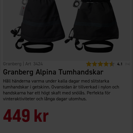
Granberg
| Art
3424
Snittbetyg
4.1
(
röste
14
)
Granberg Alpina Tumhandskar
Håll händerna varma under kalla dagar med slitstarka
tumhandskar i getskinn. Ovansidan är tillverkad i nylon och
handskarna har ett högt skaft med snölås. Perfekta för
vinteraktiviteter och långa dagar utomhus.
449 kr