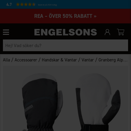
4.7
Baserat på 27231 betyg
REA – ÖVER 50% RABATT »
/
/
/
/
Alla
Accessoarer
Handskar & Vantar
Vantar
Granberg Alpina Tumhandskar