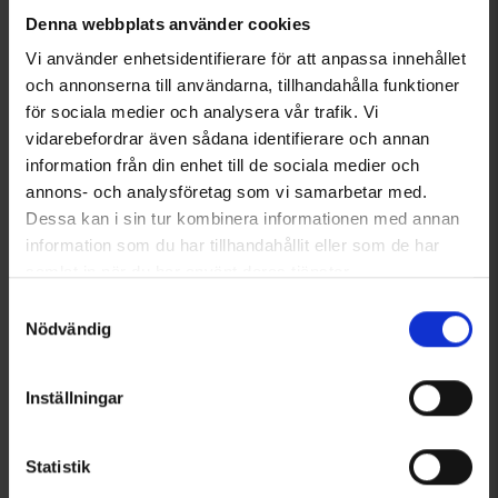
Denna webbplats använder cookies
Vi använder enhetsidentifierare för att anpassa innehållet
och annonserna till användarna, tillhandahålla funktioner
för sociala medier och analysera vår trafik. Vi
vidarebefordrar även sådana identifierare och annan
information från din enhet till de sociala medier och
annons- och analysföretag som vi samarbetar med.
Sittunderlag
Wildo Tändstål
Dessa kan i sin tur kombinera informationen med annan
Från
25 kr
125 kr
information som du har tillhandahållit eller som de har
samlat in när du har använt deras tjänster.
Liknande produkter
Läs mer om hur vi använder cookies
Samtyckesval
Nödvändig
Andra köpte även
Inställningar
Välkommen in i gänget!
Tagga dina bilder med @engelsons så kan du också synas här!
Klicka och låt dig inspireras!
Statistik