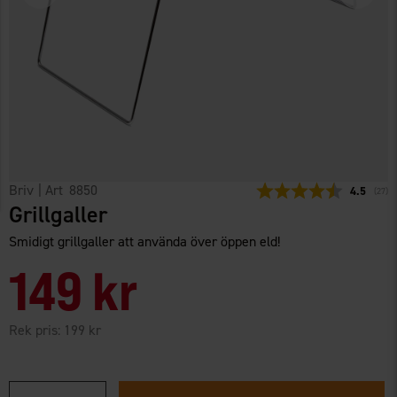
Briv
| Art
8850
Snittbetyg
4.5
(
röste
27
)
Grillgaller
Smidigt grillgaller att använda över öppen eld!
149 kr
Rek pris:
199 kr