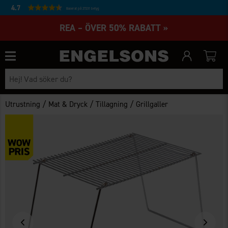
4.7
Baserat på 27231 betyg
REA – ÖVER 50% RABATT »
/
/
/
Utrustning
Mat & Dryck
Tillagning
Grillgaller