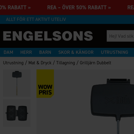
50% RABATT » REA – ÖVER 50% RABATT » REA
ALLT FÖR ETT AKTIVT UTELIV
DAM
HERR
BARN
SKOR & KÄNGOR
UTRUSTNING
/
/
/
Utrustning
Mat & Dryck
Tillagning
Grilljärn Dubbelt