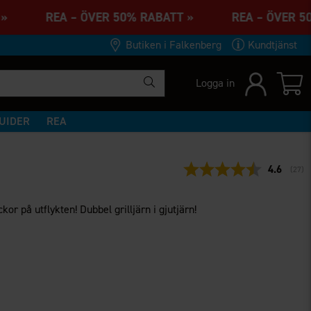
TT » REA – ÖVER 50% RABATT » REA – ÖVER 
Butiken i Falkenberg
Kundtjänst
Logga in
UIDER
REA
Snittbety
4.6
(
röst
27
)
or på utflykten! Dubbel grilljärn i gjutjärn!