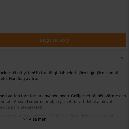
Lägg i varukorg
ckor på utflykten! Extra tåligt dubbelgrilljärn i gjutjärn som tål
eld. Handtag av trä.
 med vatten före första användningen. Grilljärnet tål hög värme och
etall. Använd smör eller olja i järnet för att det ska bli väl
ehövs bara lite stekfett.
t vatten utan diskmedel. Grilljärnet får ej diskas i diskmaskin.
Visa mer
ta gärna in järnet för att undvika rost. Fastbrända matrester kan
as med stålull (utan diskmedel) eller motsvarande. Därefter bör