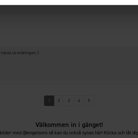
tt hända så småningom :)
1
2
3
4
5
Välkommen in i gänget!
bilder med @engelsons så kan du också synas här! Klicka och låt dig