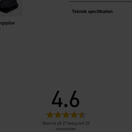
man steka in järnet igen. Vid 
Teknisk specifikation
ngspåse
r
4.6
Betyg:
4.6
Baserat på 27 betyg och 23
utav
recensioner
5