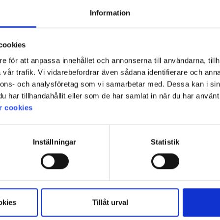
Information
cookies
e för att anpassa innehållet och annonserna till användarna, tillh
vår trafik. Vi vidarebefordrar även sådana identifierare och anna
nnons- och analysföretag som vi samarbetar med. Dessa kan i sin
har tillhandahållit eller som de har samlat in när du har använt 
r cookies
Inställningar
Statistik
okies
Tillåt urval
 bättre då det gamla inte är delbart och således håller ihop bättre då man vänder j