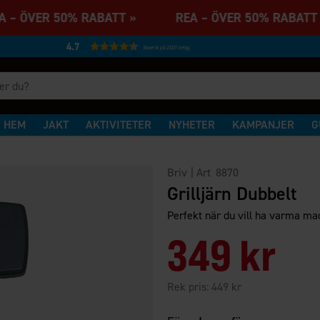
 – ÖVER 50% RABATT » REA – ÖVER 50% RABA
4.7
Baserat på 27231 betyg
HEM
JAKT
AKTIVITETER
NYHETER
KAMPANJER
G
Briv
| Art
8870
Grilljärn Dubbelt
Perfekt när du vill ha varma mack
349 kr
Rek pris:
449 kr