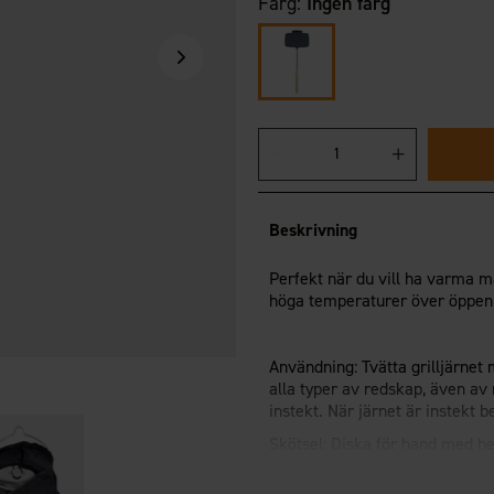
Färg:
Ingen färg
Beskrivning
Perfekt när du vill ha varma ma
höga temperaturer över öppen 
Användning: Tvätta grilljärnet
alla typer av redskap, även av m
instekt. När järnet är instekt b
Skötsel: Diska för hand med het
Torkas med hushållspapper. Fet
tas bort och grilljärnet rengör