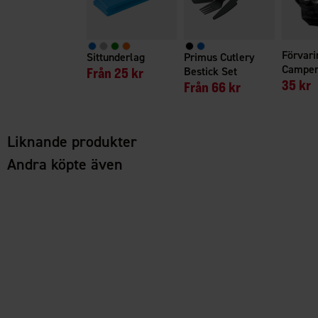
Förvari
Sittunderlag
Primus Cutlery
Campe
Från
25 kr
Bestick Set
35 kr
Från
66 kr
Liknande produkter
Andra köpte även