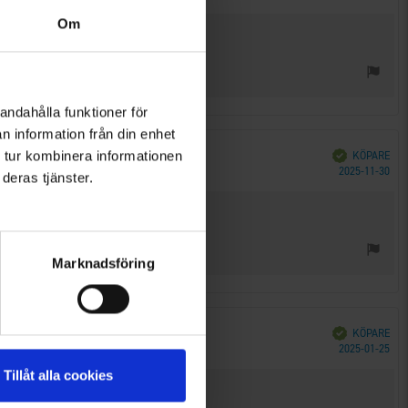
Om
andahålla funktioner för
n information från din enhet
 tur kombinera informationen
Bekräftad
KÖPARE
Köp
2025-11-30
deras tjänster.
Marknadsföring
Bekräftad
KÖPARE
Köp
2025-01-25
Tillåt alla cookies
ärnet på elden.