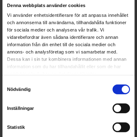
Denna webbplats använder cookies
Vi använder enhetsidentifierare för att anpassa innehållet
och annonserna till användarna, tillhandahålla funktioner
för sociala medier och analysera vår trafik. Vi
vidarebefordrar även sådana identifierare och annan
information från din enhet till de sociala medier och
annons- och analysföretag som vi samarbetar med.
Sittunderlag
Hunter Delta 4G
Dessa kan i sin tur kombinera informationen med annan
Från
25 kr
2 795 kr
information som du har tillhandahållit eller som de har
samlat in när du har använt deras tjänster.
Liknande produkter
Läs mer om hur vi använder cookies
Samtyckesval
Nödvändig
Andra köpte även
Inställningar
Välkommen in i gänget!
Tagga dina bilder med @engelsons så kan du också synas här!
Klicka och låt dig inspireras!
Statistik