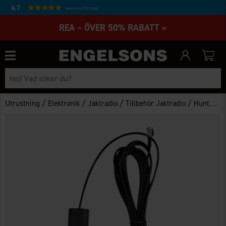
4.7
Baserat på 27231 betyg
REA – ÖVER 50% RABATT »
/
/
/
/
Utrustning
Elektronik
Jaktradio
Tillbehör Jaktradio
Hunter 4G-antenn