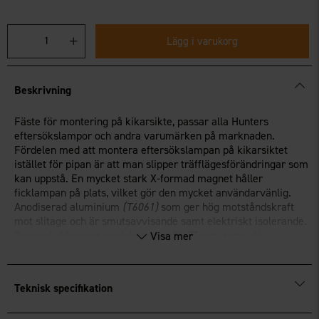
Lägg i varukorg
Beskrivning
Fäste för montering på kikarsikte, passar alla Hunters
eftersökslampor och andra varumärken på marknaden.
Fördelen med att montera eftersökslampan på kikarsiktet
istället för pipan är att man slipper träfflägesförändringar som
kan uppstå. En mycket stark X-formad magnet håller
ficklampan på plats, vilket gör den mycket användarvänlig.
Anodiserad aluminium
(T6061)
som ger hög motståndskraft
mot slitage och är smutsavvisande samt elektriskt isolerande.
Passar ficklampor med diameter 24-27 mm samt ett
Visa mer
lamphuvud <50mm i diameter.
Teknisk specifikation