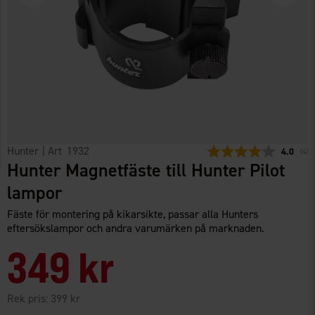
Hunter
| Art
1932
Snittbety
4.0
(
röst
4
)
Hunter Magnetfäste till Hunter Pilot
lampor
Fäste för montering på kikarsikte, passar alla Hunters
eftersökslampor och andra varumärken på marknaden.
349 kr
Rek pris:
399 kr