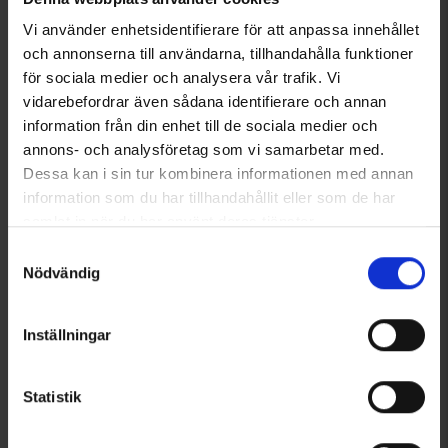
Liknande produkter
Vi använder enhetsidentifierare för att anpassa innehållet
och annonserna till användarna, tillhandahålla funktioner
för sociala medier och analysera vår trafik. Vi
vidarebefordrar även sådana identifierare och annan
information från din enhet till de sociala medier och
annons- och analysföretag som vi samarbetar med.
Dessa kan i sin tur kombinera informationen med annan
information som du har tillhandahållit eller som de har
samlat in när du har använt deras tjänster.
Läs mer om hur vi använder cookies
Samtyckesval
7630
Betyg:
4.2 utav 5 stjärnor
3040
Nödvändig
Briv
High Mountain
Ryggsäcksöverdrag Neon
Kikare Expedition 10x42 HD
79 kr
1 695 kr
Inställningar
Andra köpte även
Statistik