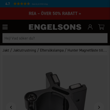
4.7
Baserat på 27232 betyg
REA – ÖVER 50% RABATT »
/
/
/
Jakt
Jaktutrustning
Eftersökslampa
Hunter Magnetfäste till Hunter Pilot lampor