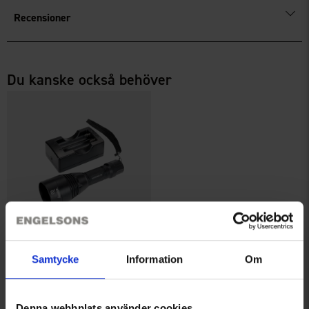
Recensioner
Du kanske också behöver
Eftersökslampa Hunter Pilot
Samtycke
Information
Om
17G
1 199 kr
Denna webbplats använder cookies