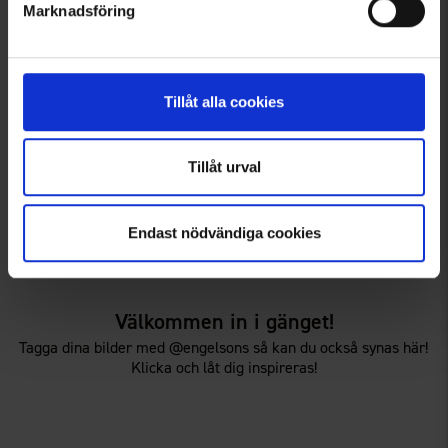
Marknadsföring
Tillåt alla cookies
Tillåt urval
7638
7963
Hunter
Brokared
Hunter OBI 2 Cloud
Jaktställ Nimrod Heat Herr
Endast nödvändiga cookies
2 999 kr
2 500 kr
Välkommen in i gänget!
Tagga dina bilder med @engelsons så kan du också synas här!
Klicka och låt dig inspireras!