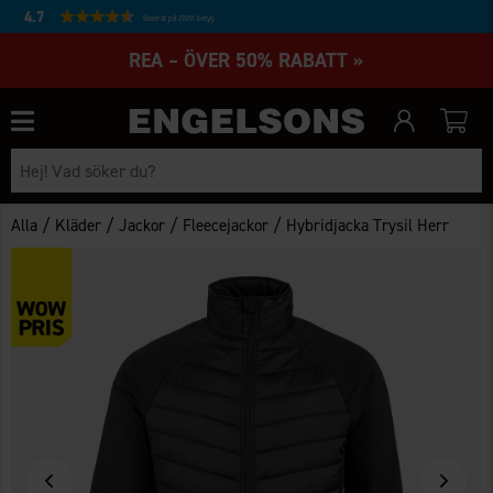
4.7
Baserat på 27231 betyg
REA – ÖVER 50% RABATT »
/
/
/
/
Alla
Kläder
Jackor
Fleecejackor
Hybridjacka Trysil Herr