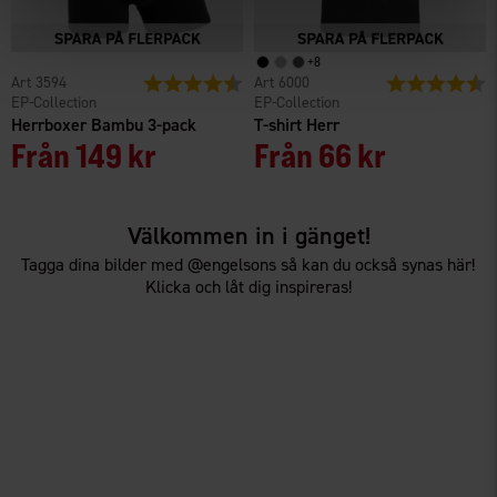
+
8
3594
Betyg:
4.6 utav 5 stjärnor
6000
Betyg:
4
EP-Collection
EP-Collection
Herrboxer Bambu 3-pack
T-shirt Herr
Från
149 kr
Från
66 kr
Välkommen in i gänget!
Tagga dina bilder med @engelsons så kan du också synas här!
Klicka och låt dig inspireras!