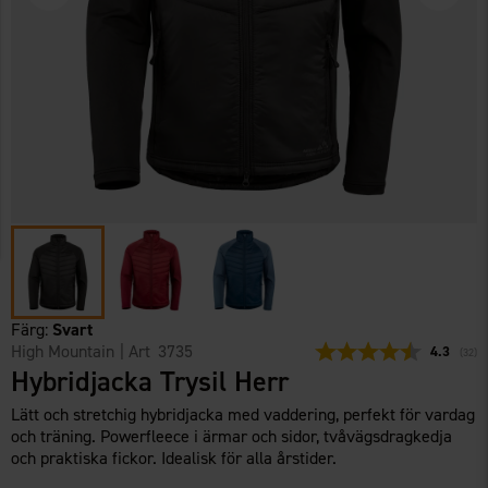
Färg:
Svart
High Mountain
| Art
3735
Snittbetyg
4.3
(
röste
32
)
Hybridjacka Trysil Herr
Lätt och stretchig hybridjacka med vaddering, perfekt för vardag
och träning. Powerfleece i ärmar och sidor, tvåvägsdragkedja
och praktiska fickor. Idealisk för alla årstider.