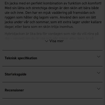
En jacka med en perfekt kombination av funktion och komfort!
Med sin lätta och stretchiga design är den skön att bära både
ute och inne. Den har en mjuk vaddering på framsidan och
ryggen som håller dig lagom varm. Använd den som en lätt
jacka under vår och sommar, som ett extra lager under kallare
dagar, eller bara som en skön tröja inomhus.
Hybridjackan är lika bra för vardagen som när du vill röra på
dig – oavsett om du är ute och går, tränar eller bara är på
Visa mer
språng. Axlar, ärmar och sidor är tillverkade i följsam
powerfleece som ger dig maximal rörelsefrihet. Den praktiska
tvåvägsdragkedjan fram och de två sidofickorna med
dragkedjor gör den både funktionell och lätt att använda. Det
Teknisk specifikation
här är jackan du alltid kommer vilja ha nära till hands!
®
Fluorfri impregnering
BIONIC-FINISH
ECO.
Storleksguide
Recensioner