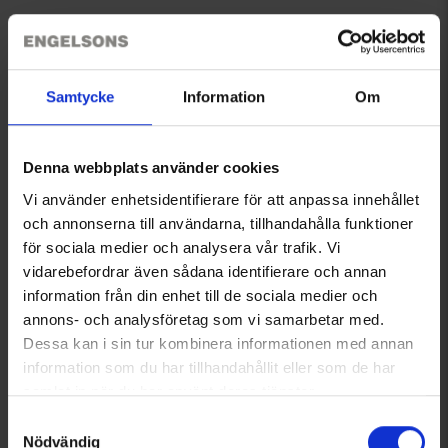
Du kanske också behöver
Samtycke
Information
Om
Denna webbplats använder cookies
Vi använder enhetsidentifierare för att anpassa innehållet
och annonserna till användarna, tillhandahålla funktioner
för sociala medier och analysera vår trafik. Vi
+
7
vidarebefordrar även sådana identifierare och annan
Fritidsbyxa Travel Herr
T-shirt Herr
399 kr
Från
66 kr
information från din enhet till de sociala medier och
annons- och analysföretag som vi samarbetar med.
Dessa kan i sin tur kombinera informationen med annan
Liknande produkter
information som du har tillhandahållit eller som de har
samlat in när du har använt deras tjänster.
Läs mer om hur vi använder cookies
Samtyckesval
Nödvändig