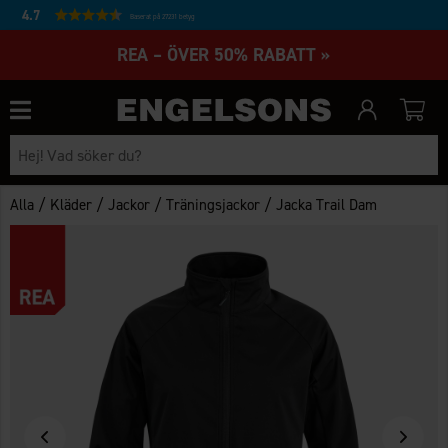
4.7
Baserat på 27231 betyg
REA – ÖVER 50% RABATT »
/
/
/
/
Alla
Kläder
Jackor
Träningsjackor
Jacka Trail Dam