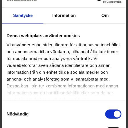
Samtycke
Information
Om
Denna webbplats använder cookies
Vi använder enhetsidentifierare för att anpassa innehållet
OrganoTex BioCare Sport
OrganoTex Spray-On Textile
och annonserna till användarna, tillhandahålla funktioner
Textile Wash
Waterproofing
för sociala medier och analysera vår trafik. Vi
149 kr
199 kr
vidarebefordrar även sådana identifierare och annan
information från din enhet till de sociala medier och
Liknande produkter
annons- och analysföretag som vi samarbetar med.
Dessa kan i sin tur kombinera informationen med annan
information som du har tillhandahållit eller som de har
samlat in när du har använt deras tjänster.
Läs mer om hur vi använder cookies
Samtyckesval
Nödvändig