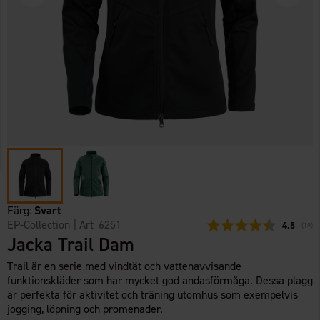
Färg:
Svart
EP-Collection
| Art
6251
Snittbetyg
4.5
(
röste
19
)
Jacka Trail Dam
Trail är en serie med vindtät och vattenavvisande
funktionskläder som har mycket god andasförmåga. Dessa plagg
är perfekta för aktivitet och träning utomhus som exempelvis
jogging, löpning och promenader.