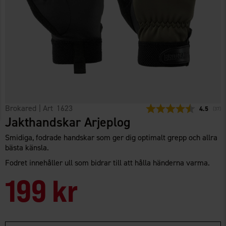
Brokared
| Art
1623
Snittbetyg
4.5
(
röste
37
)
Jakthandskar Arjeplog
Smidiga, fodrade handskar som ger dig optimalt grepp och allra
bästa känsla.
Fodret innehåller ull som bidrar till att hålla händerna varma.
199 kr