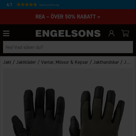
4.7
Baserat på 27231 betyg
REA – ÖVER 50% RABATT »
/
/
/
/
Jakt
Jaktkläder
Vantar, Mössor & Kepsar
Jakthandskar
Jakthandskar Arjeplog