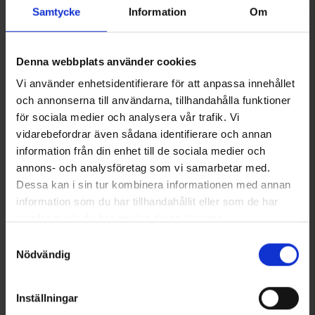
Samtycke
Information
Om
Du kanske också behöver
Denna webbplats använder cookies
Vi använder enhetsidentifierare för att anpassa innehållet
och annonserna till användarna, tillhandahålla funktioner
för sociala medier och analysera vår trafik. Vi
vidarebefordrar även sådana identifierare och annan
information från din enhet till de sociala medier och
annons- och analysföretag som vi samarbetar med.
Dessa kan i sin tur kombinera informationen med annan
information som du har tillhandahållit eller som de har
samlat in när du har använt deras tjänster.
Multiscarf Camouflage
Coolmaxstrumpor
Läs mer om hur vi använder cookies
Samtyckesval
Från
25 kr
Från
66 kr
Nödvändig
Liknande produkter
Inställningar
Andra köpte även