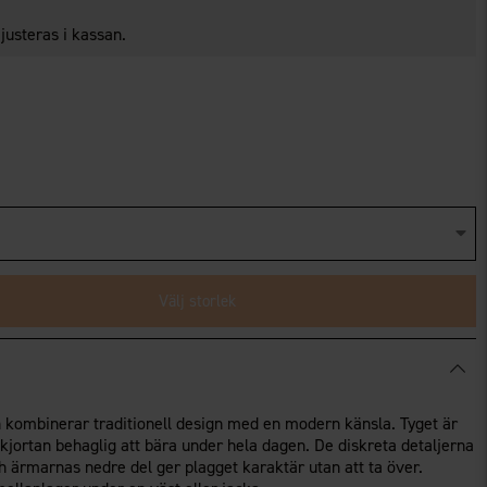
 justeras i kassan.
Välj storlek
 kombinerar traditionell design med en modern känsla. Tyget är
skjortan behaglig att bära under hela dagen. De diskreta detaljerna
h ärmarnas nedre del ger plagget karaktär utan att ta över.