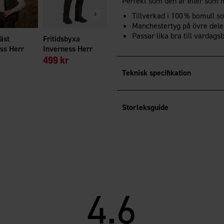
Perfekt som den är eller som m
Vuxen 3-pack
Från
40 kr
Tillverkad i 100 % bomull 
Manchestertyg på övre dele
Passar lika bra till vardagsbr
äst
Fritidsbyxa
ss Herr
Inverness Herr
499 kr
Teknisk specifikation
Storleksguide
4.6