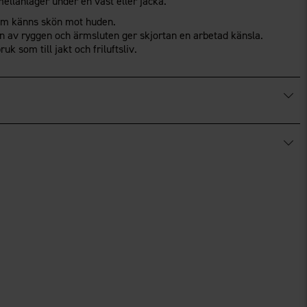
ellanlager under en väst eller jacka.
som känns skön mot huden.
n av ryggen och ärmsluten ger skjortan en arbetad känsla.
uk som till jakt och friluftsliv.