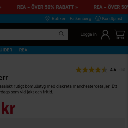
T » REA – ÖVER 50% RABATT » REA – ÖVER 5
Butiken i Falkenberg
Kundtjänst
Logga in
UIDER
REA
Snittbety
4.6
(
röst
25
)
err
assiskt rutigt bomullstyg med diskreta manchesterdetaljer. Ett
rdags som vid jakt och fritid.
 kr