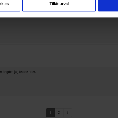
okies
Tillåt urval
mlängden jag letade efter.
1
2
3