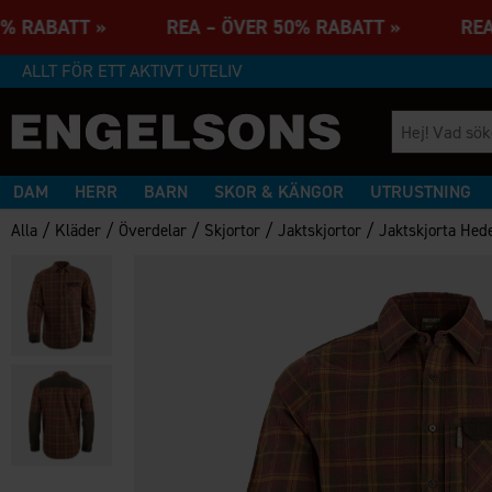
50% RABATT » REA – ÖVER 50% RABATT » REA 
ALLT FÖR ETT AKTIVT UTELIV
DAM
HERR
BARN
SKOR & KÄNGOR
UTRUSTNING
/
/
/
/
/
Alla
Kläder
Överdelar
Skjortor
Jaktskjortor
Jaktskjorta Hed