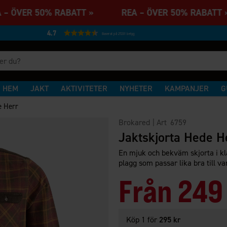
– ÖVER 50% RABATT » REA – ÖVER 50% RABAT
4.7
Baserat på 27231 betyg
HEM
JAKT
AKTIVITETER
NYHETER
KAMPANJER
G
e Herr
Brokared
| Art
6759
Jaktskjorta Hede H
En mjuk och bekväm skjorta i kl
plagg som passar lika bra till va
Från
249
Köp 1 för
295 kr