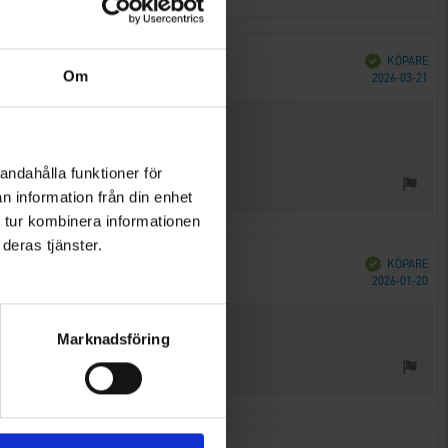
Bekräftad
KÖPARE
Om
Köp
2026-03-21
andahålla funktioner för
n information från din enhet
 tur kombinera informationen
deras tjänster.
Bekräftad
KÖPARE
Köp
2026-01-20
Marknadsföring