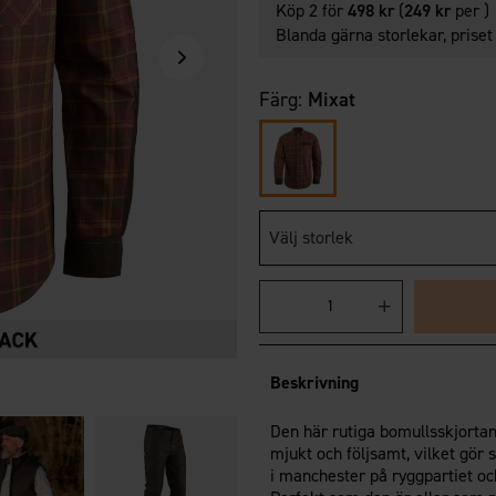
Köp 2 för
498 kr
(
249 kr
per )
Blanda gärna storlekar, priset
Färg:
Mixat
Välj storlek
Beskrivning
Den här rutiga bomullsskjortan
mjukt och följsamt, vilket gör 
Magiska
i manchester på ryggpartiet oc
Fingervantar