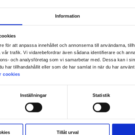
meshfoder. Membranet i både 
med 8000 g/m²/24h, vilket håll
®
utrustat med inbyggd Recco
-
Information
behov.
Jackan är försedd med tvåvägs
cookies
framfickor och en innerficka 
sidor. Ventilationsöppningar 
e för att anpassa innehållet och annonserna till användarna, tillh
temperaturen. Huvan är avtagb
vår trafik. Vi vidarebefordrar även sådana identifierare och anna
för bästa passform. Förböjda är
nnons- och analysföretag som vi samarbetar med. Dessa kan i sin
Byxorna erbjuder flera praktis
Teknisk specifikation
har tillhandahållit eller som de har samlat in när du har använt 
bakficka – för säker förvaring
r cookies
det lätt att vädra. Den förhöj
hängslen och förstärkta bensl
Storleksguide
att anpassa.
Inställningar
Statistik
®
Inbyggda Recco
-reflektore
Flera dragkedjeförsedda fic
Ventilationsöppningar med 
Fluorfri impregnering
BIONIC-
okies
Tillåt urval