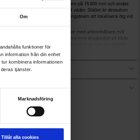
jackan och byxan har en vattenpelare på 15 000 mm och andas
er dig torr och bekväm även i blött väder. Stället är dessutom
reflektor som underlättar för räddningsteam att lokalisera dig vid
Om
dragkedja mitt fram, två radiofickor med antennhållare, två
med dragkedjor samt en stor ryggficka med dragkedjor på båda
med mesh under armarna ger extra komfort genom att reglera
andahålla funktioner för
Visa mer
ar och justerbar, och både nederkant och ärmslut kan anpassas
n information från din enhet
mar bidrar till optimal rörelsefrihet.
 tur kombinera informationen
ka fickor med dragkedjor – två framfickor, två benfickor och en
deras tjänster.
. Ventilationsöppningar med mesh och dragkedjor vid höfterna gör
da ryggen med resår ger extra stöd och komfort, medan knappar för
ut med öppningsbara dragkedjor gör byxan både hållbar och enkel
Marknadsföring
r för ökad säkerhet
kor för smart och säker förvaring
mesh som ger effektiv temperaturreglering
®
FINISH
ECO
.
Tillåt alla cookies