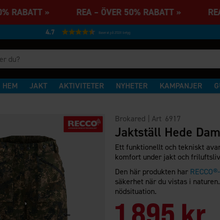
50% RABATT » REA – ÖVER 50% RABATT » REA
4.7
Baserat på 27231 betyg
HEM
JAKT
AKTIVITETER
NYHETER
KAMPANJER
G
Brokared
| Art
6917
Jaktställ Hede Da
Ett funktionellt och tekniskt av
komfort under jakt och friluftsli
Den här produkten har
RECCO®-r
säkerhet när du vistas i naturen.
nödsituation.
1 895 kr