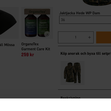
Jaktjacka Hede WP Dam
Tattersallskjorta
Handskar He
36
Nimrod Dam
199 kr
Från
199 kr
OrganoTex
ull Mössa
Garment Care Kit
Köp anorak och byxa till setpr
259 kr
Beskrivning
Det här jaktstället består av 