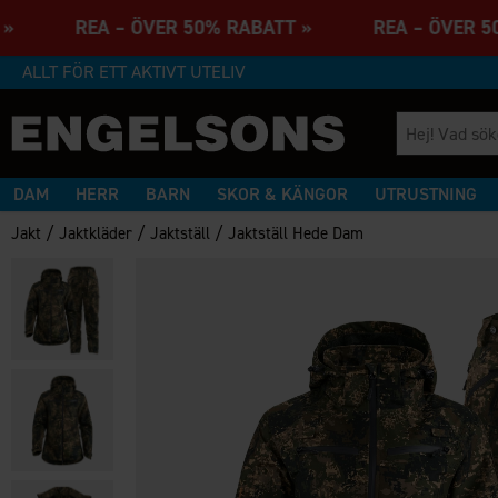
TT » REA – ÖVER 50% RABATT » REA – ÖVER 
ALLT FÖR ETT AKTIVT UTELIV
DAM
HERR
BARN
SKOR & KÄNGOR
UTRUSTNING
/
/
/
Jakt
Jaktkläder
Jaktställ
Jaktställ Hede Dam