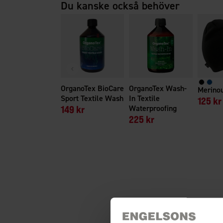
Du kanske också behöver
OrganoTex BioCare
OrganoTex Wash-
Merino
Sport Textile Wash
In Textile
125 kr
149 kr
Waterproofing
225 kr