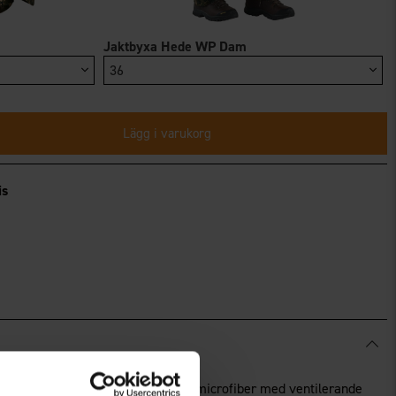
Jaktbyxa Hede WP Dam
de
36
Lägg i varukorg
is
både jacka och byxa i mjuk, flossad microfiber med ventilerande