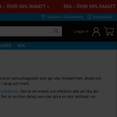
 – ÖVER 50% RABATT » REA – ÖVER 50% RABA
Butiken i Falkenberg
Kundtjänst
Logga in
UIDER
REA
m
ancerat camouflageställ som ger dig rörelsefrihet, skydd och
v i skog och mark.
eflektorer
. Det är ett enkelt och effektivt sätt att öka din
 Det är en liten detalj som kan göra en stor skillnad i en