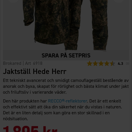
Brokared
| Art
6918
Snittbety
4.3
(
röst
3
)
Jaktställ Hede Herr
Ett tekniskt avancerat och smidigt camouflageställ bestående av
anorak och byxa, skapat för rörlighet och bästa klimat under jakt
och friluftsliv i varierande väder.
Den här produkten har
RECCO®-reflektorer
. Det är ett enkelt
och effektivt sätt att öka din säkerhet när du vistas i naturen.
Det är en liten detalj som kan göra en stor skillnad i en
nödsituation.
1 895 kr