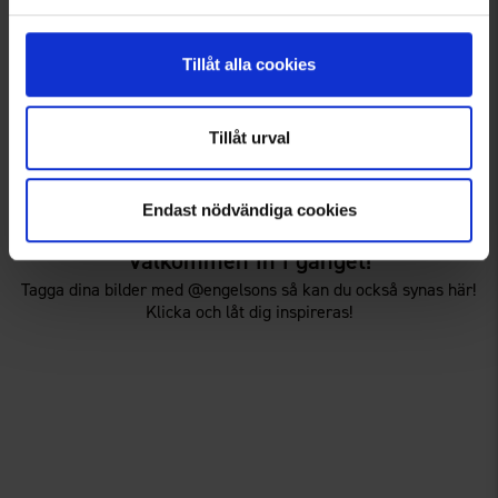
+
1
Mössa Thinsulate
OrganoTex BioCare Sport
Tillåt alla cookies
Från
45 kr
Textile Wash
149 kr
Tillåt urval
Liknande produkter
Andra köpte även
Endast nödvändiga cookies
Välkommen in i gänget!
Tagga dina bilder med @engelsons så kan du också synas här!
Klicka och låt dig inspireras!