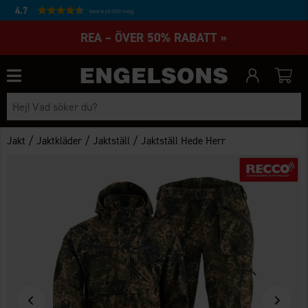
4.7
Baserat på 27231 betyg
REA – ÖVER 50% RABATT »
/
/
/
Jakt
Jaktkläder
Jaktställ
Jaktställ Hede Herr