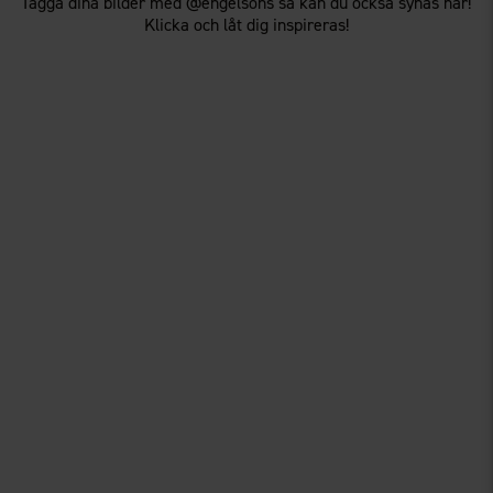
Tagga dina bilder med @engelsons så kan du också synas här!
Klicka och låt dig inspireras!