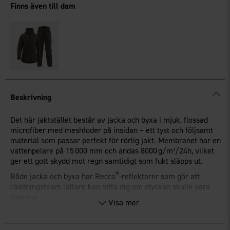
Finns även till dam
Beskrivning
Det här jaktstället består av jacka och byxa i mjuk, flossad
microfiber med meshfoder på insidan – ett tyst och följsamt
material som passar perfekt för rörlig jakt. Membranet har en
vattenpelare på 15 000 mm och andas 8000 g/m²/24h, vilket
ger ett gott skydd mot regn samtidigt som fukt släpps ut.
®
Både jacka och byxa har Recco
-reflektorer som gör att
räddningsteam lättare kan hitta dig om olyckan skulle vara
framme.
Visa mer
Jackan är utrustad med flera praktiska fickor; två radiofickor
med antennhållare, två framfickor, en innerficka samt en stor