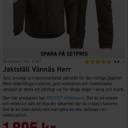
Brokared
| Art
6787
Snittbety
4.8
(
röst
8
)
Jaktställ Vännäs Herr
Tyst, smidigt och genomarbetat jaktställ för den rörlige jägaren.
Med vädertåliga material, god ventilation och funktionella
detaljer är detta ett pålitligt val för långa dagar i skog och mark.
Den här produkten har
RECCO®-reflektorer
. Det är ett enkelt
och effektivt sätt att öka din säkerhet när du vistas i naturen.
Det är en liten detalj som kan göra en stor skillnad i en
nödsituation.
1 895 kr