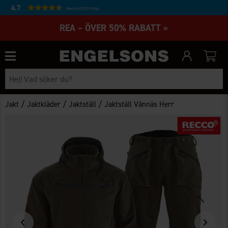
4.7
Baserat på 27231 betyg
REA – ÖVER 50% RABATT »
/
/
/
Jakt
Jaktkläder
Jaktställ
Jaktställ Vännäs Herr