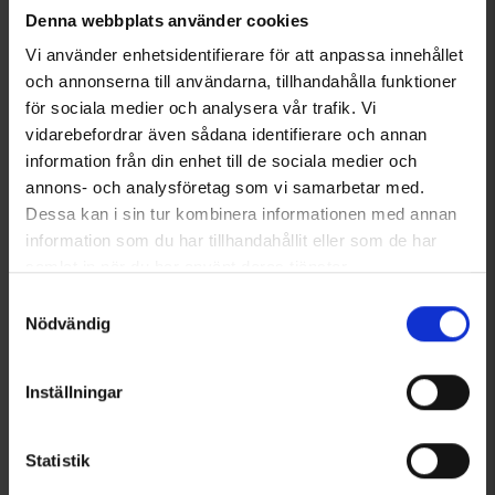
59 kr
89 kr
Denna webbplats använder cookies
Vi använder enhetsidentifierare för att anpassa innehållet
Liknande produkter
och annonserna till användarna, tillhandahålla funktioner
för sociala medier och analysera vår trafik. Vi
vidarebefordrar även sådana identifierare och annan
information från din enhet till de sociala medier och
annons- och analysföretag som vi samarbetar med.
Dessa kan i sin tur kombinera informationen med annan
information som du har tillhandahållit eller som de har
samlat in när du har använt deras tjänster.
Läs mer om hur vi använder cookies
Samtyckesval
Nödvändig
3593
Betyg:
4.7 utav 5 stjärnor
1068
Betyg:
4
Tretorn
High Mountain
Tretorn Bore 2.0
Vinterstövlar EVA
Inställningar
799 kr
495 kr
Andra köpte även
Statistik