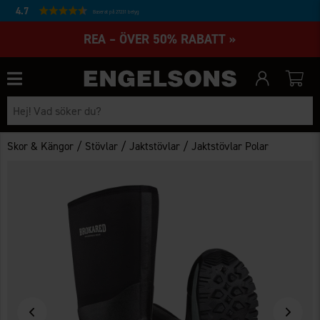
4.7
Baserat på 27231 betyg
REA – ÖVER 50% RABATT »
/
/
/
Skor & Kängor
Stövlar
Jaktstövlar
Jaktstövlar Polar