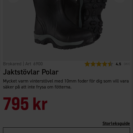
Brokared
| Art
6900
Snittbetyg:
4.5
(
röster
351
)
Jaktstövlar Polar
Mycket varm vinterstövel med 10mm foder för dig som vill vara
säker på att inte frysa om fötterna.
795 kr
Storleksguide