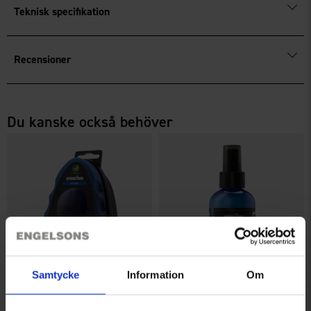
Teknisk specifikation
Recensioner
Du kanske också behöver
Samtycke
Information
Om
Springyard Gum Boot Shine
Springyard Rubber Booster