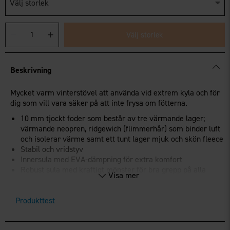
Välj storlek
Välj storlek
Beskrivning
Mycket varm vinterstövel att använda vid extrem kyla och för
dig som vill vara säker på att inte frysa om fötterna.
10 mm tjockt foder som består av tre värmande lager;
värmande neopren, ridgewich (flimmerhår) som binder luft
och isolerar värme samt ett tunt lager mjuk och skön fleece
Stabil och vridstyv
Innersula med EVA-dämpning för extra komfort
Robust sula med kraftigt mönster för bra grepp på alla
Visa mer
underlag
I tidningen Jakt och Jägare nr 1 2019 kan man läsa en test
Produkttest
med sju olika vinterstövlar där Brokared Polar kom på andra
plats efter vår stövel
PU vinter
som blev vinnare!