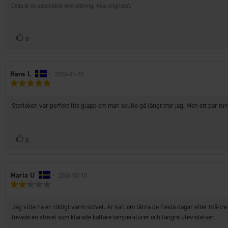
Detta är en automatisk översättning. Visa originalet.
Rösta
röst(er)
0
upp
Recensionsförfattare:
Hans L
•
Recensionsdatum:
2026-01-20
Recensionsbetyg:
5.0
utav
Recensionstext:
Storleken var perfekt lite glapp om man skulle gå långt tror jag. Men ett par 
5
stjärnor
Rösta
röst(er)
0
upp
Recensionsförfattare:
Maria U
•
Recensionsdatum:
2026-02-10
Recensionsbetyg:
2.0
utav
Recensionstext:
Jag ville ha en riktigt varm stövel. Är kall om tårna de flesta dagar efter två-t
5
stjärnor
lovade en stövel som klarade kallare temperaturer och längre utevistelser.