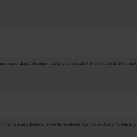
tunnare sockor utanpå strumporna så fungerar det säkert alldeles utmärkt. Stövlarna
re timmar i stallet o utomhus. Temperaturen ute har legat mellan -5 och -15. Men är j