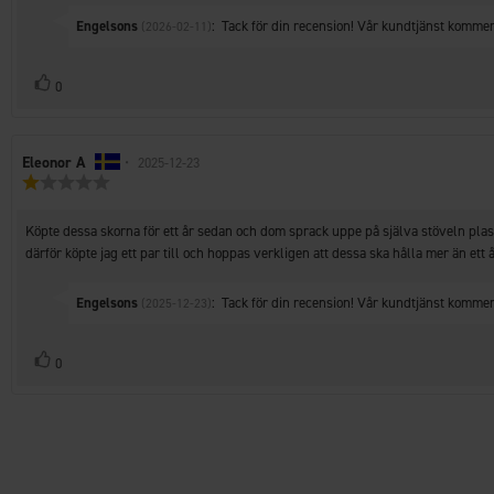
Svara
Engelsons
:
Tack för din recension! Vår kundtjänst kommer 
(2026-02-11)
från:
Rösta
röst(er)
0
upp
Recensionsförfattare:
Eleonor A
•
Recensionsdatum:
2025-12-23
Recensionsbetyg:
1.0
utav
Recensionstext:
Köpte dessa skorna för ett år sedan och dom sprack uppe på själva stöveln plast 
5
stjärnor
därför köpte jag ett par till och hoppas verkligen att dessa ska hålla mer än ett 
Svara
Engelsons
:
Tack för din recension! Vår kundtjänst kommer 
(2025-12-23)
från:
Rösta
röst(er)
0
upp