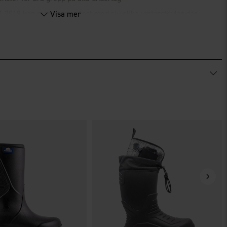
 1 2019 kan man läsa en test med sju olika vinterstövlar där
Visa mer
lats efter vår stövel
PU vinter
som blev vinnare!