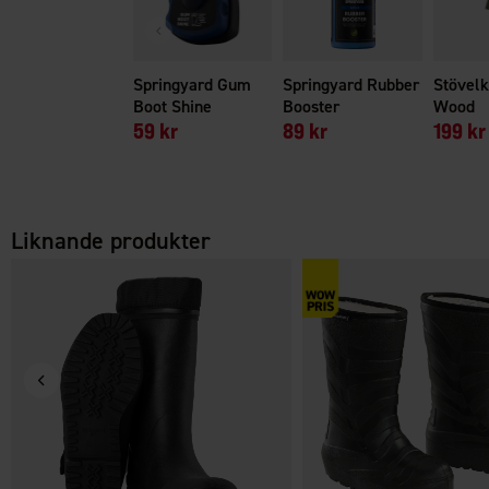
Springyard Gum
Springyard Rubber
Stövelk
Boot Shine
Booster
Wood
59 kr
89 kr
199 kr
Liknande produkter