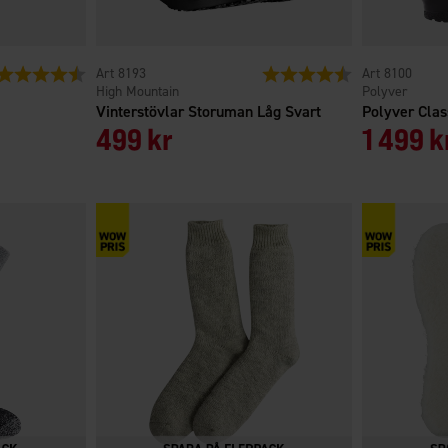
Betyg:
4.2 utav 5 stjärnor
8193
Betyg:
4.4 utav 5 stjärno
8100
High Mountain
Polyver
Vinterstövlar Storuman Låg Svart
Polyver Clas
499 kr
1 499 k