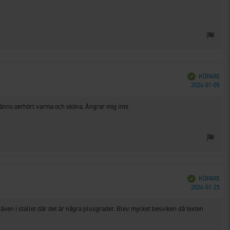
Bekräftad
KÖPARE
Köp
2026-01-05
 känns oerhört varma och sköna. Ångrar mig inte
Bekräftad
KÖPARE
Köp
2026-01-25
u även i stallet där det är några plusgrader. Blev mycket besviken då texten