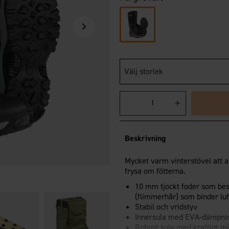
Välj storlek
Beskrivning
Mycket varm vinterstövel att a
frysa om fötterna.
10 mm tjockt foder som bes
(flimmerhår) som binder luf
Stabil och vridstyv
Sidas Skotork
Innersula med EVA-dämpnin
Cederträ
Robust sula med kraftigt mö