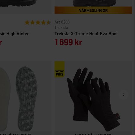
r
Betyg:
4.6 utav 5 stjärnor
8200
Treksta
sic High Vinter
Treksta X-Treme Heat Eva Boot
r
1 699 kr