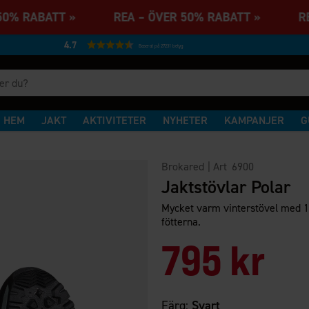
 50% RABATT » REA – ÖVER 50% RABATT » RE
4.7
Baserat på 27231 betyg
HEM
JAKT
AKTIVITETER
NYHETER
KAMPANJER
G
Brokared
| Art
6900
Jaktstövlar Polar
Mycket varm vinterstövel med 10
fötterna.
795 kr
Färg:
Svart