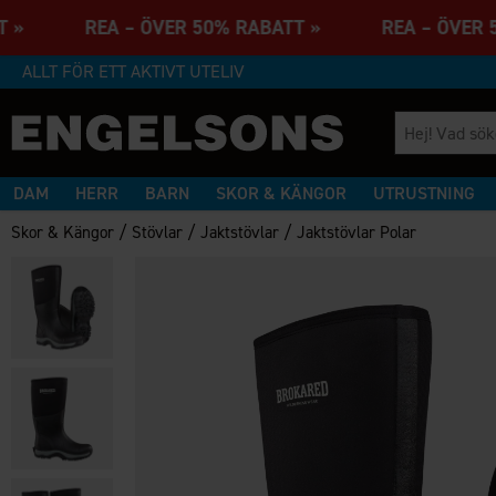
ATT » REA – ÖVER 50% RABATT » REA – ÖVER
ALLT FÖR ETT AKTIVT UTELIV
DAM
HERR
BARN
SKOR & KÄNGOR
UTRUSTNING
/
/
/
Skor & Kängor
Stövlar
Jaktstövlar
Jaktstövlar Polar