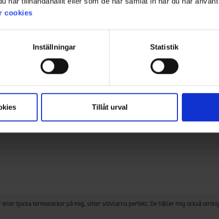
har tillhandahållit eller som de har samlat in när du har använt 
AI-sammanfattning av 200 kundrecensioner
r cookies
Filter
Inställningar
Statistik
Betyg
Bilder
Storlek
jag har köpt vinterkängor har jag alltid behövt flera par strumpor, och även efter en
tt om jag rör mig eller står stilla. Otroligt! Jag rekommenderar dem starkt till alla.
okies
Tillåt urval
ller tjocka termosockor på mig, sitter stövlarna perfekt. De håller mig också otroli