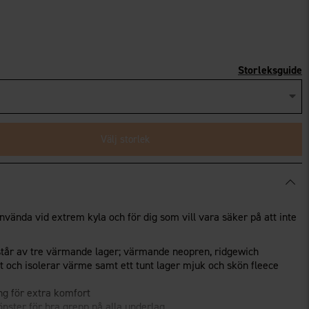
Storleksguide
Välj storlek
nvända vid extrem kyla och för dig som vill vara säker på att inte
tår av tre värmande lager; värmande neopren, ridgewich
t och isolerar värme samt ett tunt lager mjuk och skön fleece
g för extra komfort
nster för bra grepp på alla underlag