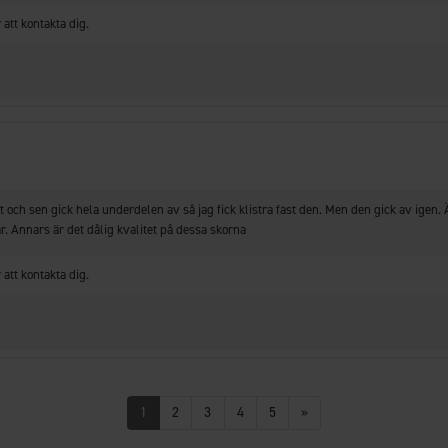
att kontakta dig.
och sen gick hela underdelen av så jag fick klistra fast den. Men den gick av igen. 
år. Annars är det dålig kvalitet på dessa skorna
att kontakta dig.
1
2
3
4
5
»