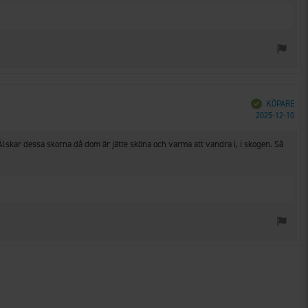
Bekräftad
KÖPARE
Köp
2025-12-10
Älskar dessa skorna då dom är jätte sköna och varma att vandra i, i skogen. Så