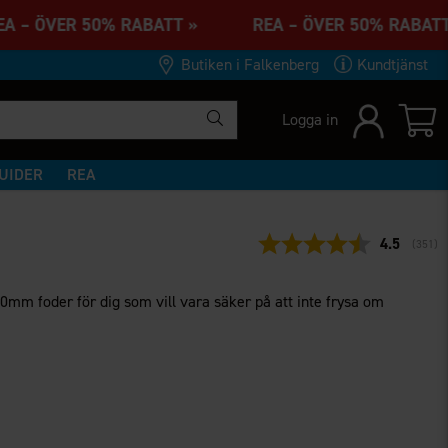
A – ÖVER 50% RABATT » REA – ÖVER 50% RAB
Butiken i Falkenberg
Kundtjänst
Logga in
UIDER
REA
Snittbetyg
4.5
(
röster
351
)
mm foder för dig som vill vara säker på att inte frysa om