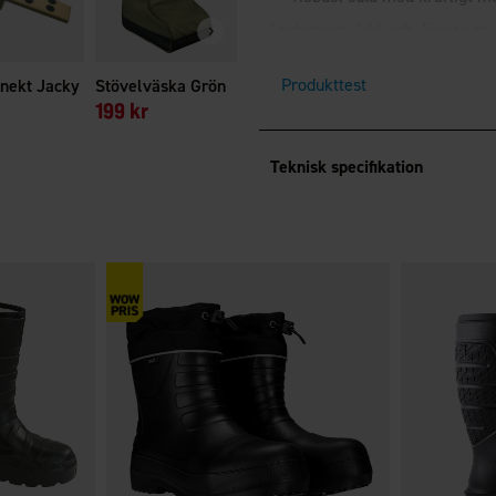
195 kr
I tidningen Jakt och Jägare nr
Brokared Polar kom på andra p
Produkttest
nekt Jacky
Stövelväska Grön
199 kr
Teknisk specifikation