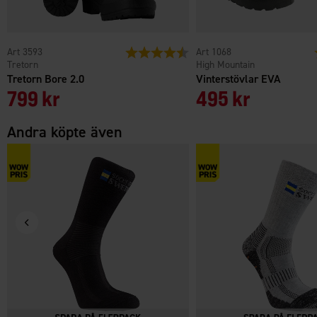
3593
Betyg:
4.7 utav 5 stjärnor
1068
Tretorn
High Mountain
Tretorn Bore 2.0
Vinterstövlar EVA
799 kr
495 kr
Andra köpte även