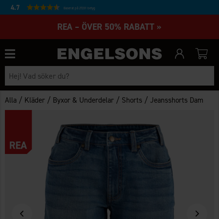
4.7
Baserat på 27231 betyg
REA – ÖVER 50% RABATT »
/
/
/
/
Alla
Kläder
Byxor & Underdelar
Shorts
Jeansshorts Dam