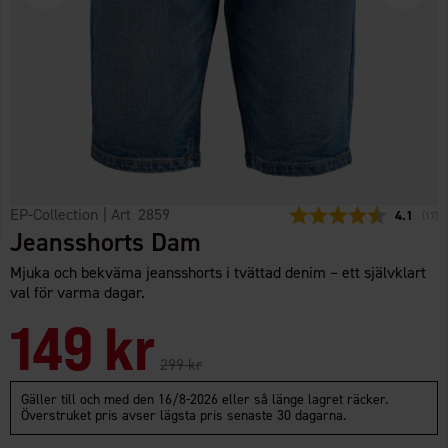
EP-Collection
| Art
2859
Snittbetyg
4.1
(
röste
17
)
Jeansshorts Dam
Mjuka och bekväma jeansshorts i tvättad denim – ett självklart
val för varma dagar.
149 kr
299 kr
Gäller till och med den 16/8-2026 eller så länge lagret räcker.
Överstruket pris avser lägsta pris senaste 30 dagarna.