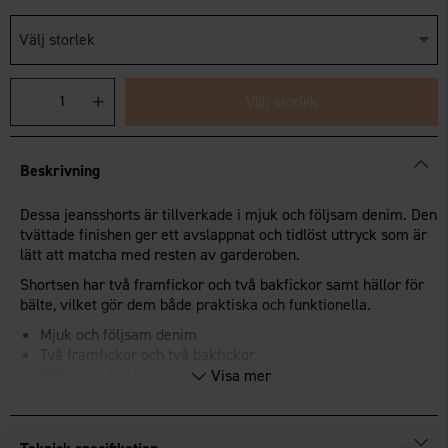
Välj storlek
Välj storlek
Beskrivning
Dessa jeansshorts är tillverkade i mjuk och följsam denim. Den
tvättade finishen ger ett avslappnat och tidlöst uttryck som är
lätt att matcha med resten av garderoben.
Shortsen har två framfickor och två bakfickor samt hällor för
bälte, vilket gör dem både praktiska och funktionella.
Mjuk och följsam denim
Två framfickor och två bakfickor
Hällor för bälte
Visa mer