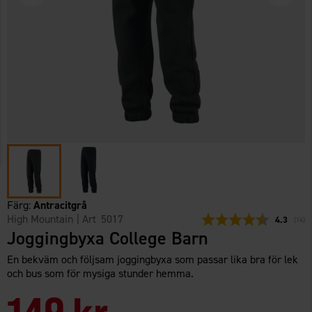
Färg:
Antracitgrå
High Mountain
| Art
5017
Snittbetyg
4.3
(
röste
14
)
Joggingbyxa College Barn
En bekväm och följsam joggingbyxa som passar lika bra för lek
och bus som för mysiga stunder hemma.
149 kr