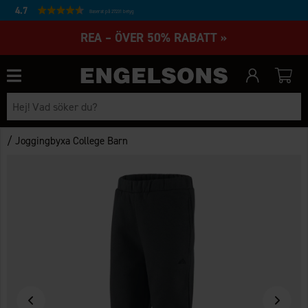
4.7
Baserat på 27231 betyg
REA – ÖVER 50% RABATT »
/
Joggingbyxa College Barn