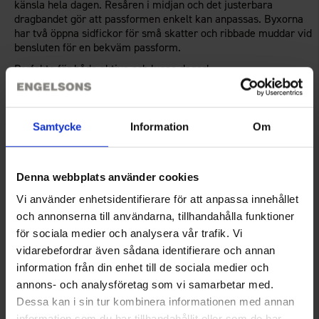
känsla hela dagen. Resåren i midjan och det justerbara
dragbandet gör att passformen enkelt kan anpassas. Byxorna
har två öppna sidfickor för små skatter och ribbade muddar vid
bensluten för en bekväm passform.
Perfekta för både aktiva och lugna dagar!
Teknisk specifikation
Samtycke
Information
Om
Storleksguide
Denna webbplats använder cookies
Vi använder enhetsidentifierare för att anpassa innehållet
och annonserna till användarna, tillhandahålla funktioner
Recensioner
för sociala medier och analysera vår trafik. Vi
vidarebefordrar även sådana identifierare och annan
information från din enhet till de sociala medier och
Du kanske också behöver
annons- och analysföretag som vi samarbetar med.
Dessa kan i sin tur kombinera informationen med annan
information som du har tillhandahållit eller som de har