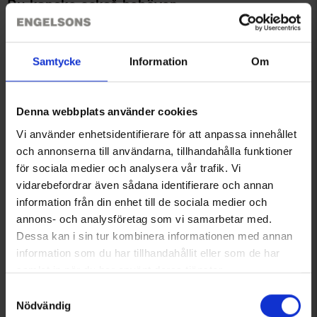
Du kanske också behöver
Samtycke
Information
Om
Denna webbplats använder cookies
Vi använder enhetsidentifierare för att anpassa innehållet
och annonserna till användarna, tillhandahålla funktioner
för sociala medier och analysera vår trafik. Vi
+
1
Fleecemössa
Fuskpolo Merinoull Vuxen
vidarebefordrar även sådana identifierare och annan
Från
30 kr
Från
125 kr
information från din enhet till de sociala medier och
annons- och analysföretag som vi samarbetar med.
Liknande produkter
Dessa kan i sin tur kombinera informationen med annan
information som du har tillhandahållit eller som de har
samlat in när du har använt deras tjänster.
Läs mer om hur vi använder cookies
Samtyckesval
Nödvändig