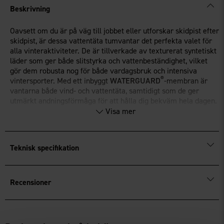
Beskrivning
Oavsett om du är på väg till jobbet eller utforskar skidpist efter
skidpist, är dessa vattentäta tumvantar det perfekta valet för
alla vinteraktiviteter. De är tillverkade av texturerat syntetiskt
läder som ger både slitstyrka och vattenbeständighet, vilket
gör dem robusta nog för både vardagsbruk och intensiva
®
vintersporter. Med ett inbyggt
WATERGUARD
-membran är
vantarna både vind- och vattentäta, samtidigt som de ger
utmärkt andningsförmåga för att hålla dig bekväm hela dagen.
Visa mer
SOFTLOFT
-mikrofiberisoleringen ger en fantastisk värme även
®
under de kallaste förhållandena, medan
ACCU-DRI
-fodret
effektivt transporterar bort fukt från händerna och håller dem
torra. Kombinationen av hållbara material och smarta
Teknisk specifikation
funktioner gör dessa tumvantar till ett oumbärligt tillbehör för
vinterns alla äventyr. Yttertyget är gjort av 100% nylon för
extra hållbarhet, och fodret består av 100% återvunnen
Recensioner
polyester, vilket gör dem till ett miljövänligt val utan att
kompromissa på prestanda.