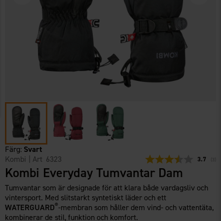
Färg:
Svart
Kombi
| Art
6323
Snittbety
3.7
(
röst
3
)
Kombi Everyday Tumvantar Dam
Tumvantar som är designade för att klara både vardagsliv och
vintersport. Med slitstarkt syntetiskt läder och ett
®
WATERGUARD
-membran som håller dem vind- och vattentäta,
kombinerar de stil, funktion och komfort.