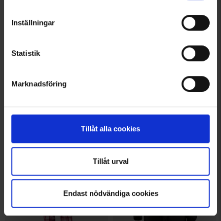
Inställningar
Statistik
8511
6241
Betyg:
4
Kombi
Kombi
Marknadsföring
Kombi Smooth Tumvantar Dam
Kombi Spooky Tumvantar Dam
349 kr
499 kr
Andra köpte även
Tillåt alla cookies
Tillåt urval
Endast nödvändiga cookies