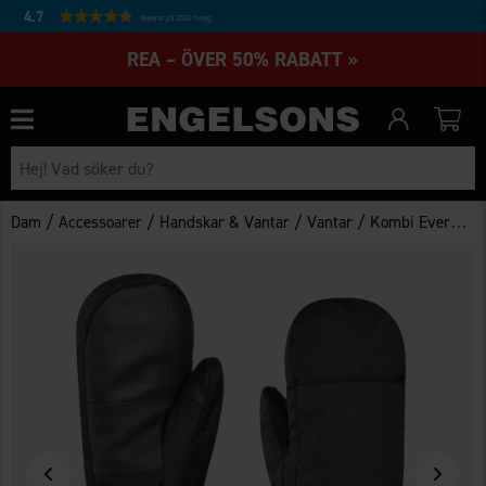
4.7
Baserat på 27231 betyg
REA – ÖVER 50% RABATT »
/
/
/
/
Dam
Accessoarer
Handskar & Vantar
Vantar
Kombi Everyday Tumvantar Dam