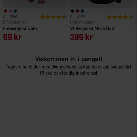
3962
Betyg:
4.7 utav 5 stjärnor
6199
Betyg:
4
EP-Collection
High Mountain
Fleecebyxa Dam
Vinterjacka Mora Dam
99 kr
399 kr
Välkommen in i gänget!
Tagga dina bilder med @engelsons så kan du också synas här!
Klicka och låt dig inspireras!