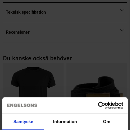
Teknisk specifikation
Recensioner
Du kanske också behöver
Samtycke
Information
Om
+
3