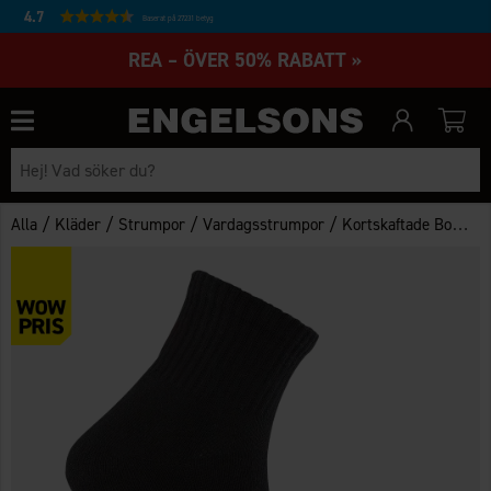
4.7
Baserat på 27231 betyg
REA – ÖVER 50% RABATT »
/
/
/
/
Alla
Kläder
Strumpor
Vardagsstrumpor
Kortskaftade Bomullsstrumpor