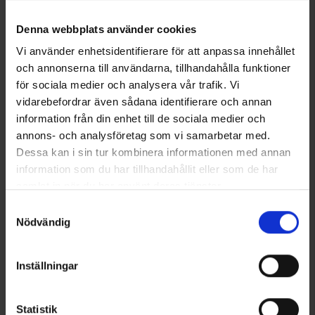
T-shirt Bambu Herr
Stretchbälte
Från
100 kr
Från
66 kr
Denna webbplats använder cookies
Vi använder enhetsidentifierare för att anpassa innehållet
Liknande produkter
och annonserna till användarna, tillhandahålla funktioner
för sociala medier och analysera vår trafik. Vi
vidarebefordrar även sådana identifierare och annan
information från din enhet till de sociala medier och
annons- och analysföretag som vi samarbetar med.
Dessa kan i sin tur kombinera informationen med annan
information som du har tillhandahållit eller som de har
samlat in när du har använt deras tjänster.
Läs mer om hur vi använder cookies
Samtyckesval
Nödvändig
8880
Betyg:
4.5 utav 5 stjärnor
3973
Betyg:
4
EP-Collection
EP-Collection
Kortskaftade Bomullsstrumpor
Ankelstrumpor Bomull
Inställningar
ToeInToe®
Från
25 kr
Från
45 kr
Statistik