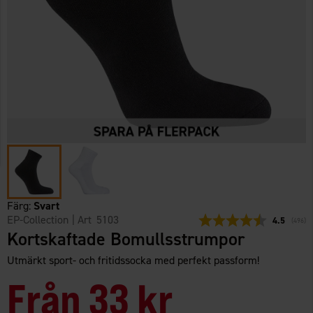
Färg:
Svart
EP-Collection
| Art
5103
Snittbetyg:
4.5
(
röster
496
)
Kortskaftade Bomullsstrumpor
Utmärkt sport- och fritidssocka med perfekt passform!
Från
33 kr