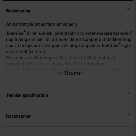
Beskrivning
Är du trött på att sortera strumpor?
®
ToeInToe
är en svensk, patentsökt och äktenskapsräddande(?)
uppfinning som ser till att även dina strumpor alltid håller ihop
®
i par. Trä igenom strumpan i strumpkompisens
ToeInToe
-ögla
och dra till (se film).
Strumporna håller ihop i vått och torrt (alltså tvätt och
torkning) och kan sen läggas direkt i strumplådan.
®
Med
ToeInToe
kommer du aldrig mer att behöva sortera
Visa mer
strumpor och ha omaka par i din strumphög!
En utmärkt sport- och fritidssocka i mjuk och skön
bomullsfrotté med perfekt passform!
Teknisk specifikation
Recensioner