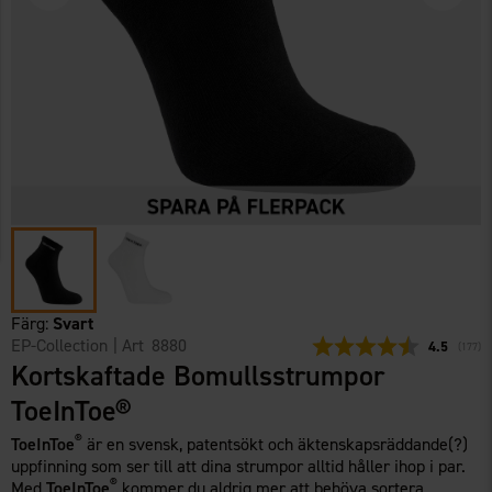
Färg:
Svart
EP-Collection
| Art
8880
Snittbetyg:
4.5
(
röster
177
)
Kortskaftade Bomullsstrumpor
ToeInToe®
®
ToeInToe
är en svensk, patentsökt och äktenskapsräddande(?)
uppfinning som ser till att dina strumpor alltid håller ihop i par.
®
Med
ToeInToe
kommer du aldrig mer att behöva sortera