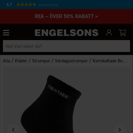
4.7
Baserat på 27231 betyg
REA – ÖVER 50% RABATT »
/
/
/
/
Alla
Kläder
Strumpor
Vardagsstrumpor
Kortskaftade Bomullsstrumpor ToeInToe®