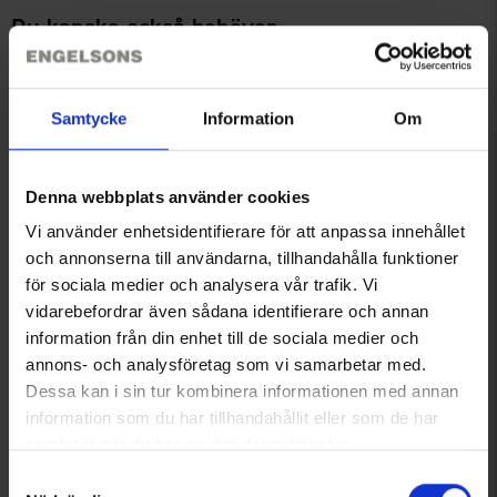
Du kanske också behöver
Samtycke
Information
Om
Denna webbplats använder cookies
Vi använder enhetsidentifierare för att anpassa innehållet
och annonserna till användarna, tillhandahålla funktioner
för sociala medier och analysera vår trafik. Vi
Coolmaxstrumpor ToeInToe®
Funktions T-shirt Dam
vidarebefordrar även sådana identifierare och annan
Från
55 kr
Mörkgrön
information från din enhet till de sociala medier och
Från
60 kr
annons- och analysföretag som vi samarbetar med.
Dessa kan i sin tur kombinera informationen med annan
Liknande produkter
information som du har tillhandahållit eller som de har
samlat in när du har använt deras tjänster.
Läs mer om hur vi använder cookies
Samtyckesval