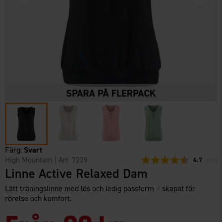
Färg:
Svart
High Mountain
| Art
7239
Snittbetyg:
4.7
(
röster
211
)
Linne Active Relaxed Dam
Lätt träningslinne med lös och ledig passform – skapat för
rörelse och komfort.