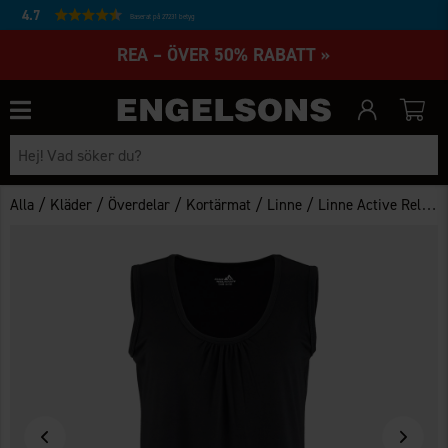
4.7
Baserat på 27231 betyg
REA – ÖVER 50% RABATT »
/
/
/
/
/
Alla
Kläder
Överdelar
Kortärmat
Linne
Linne Active Relaxed Dam