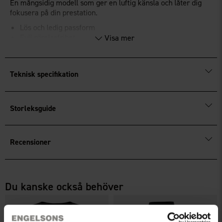
En mångsidig modell som ger en luftig känsla och låter dig
fokusera på din prestation.
Lös och ledig passform
Full rörelsefrihet
Visa mer
Lätt och bekväm modell
Teknisk specifikation
Storleksguide
Recensioner
Du kanske också behöver