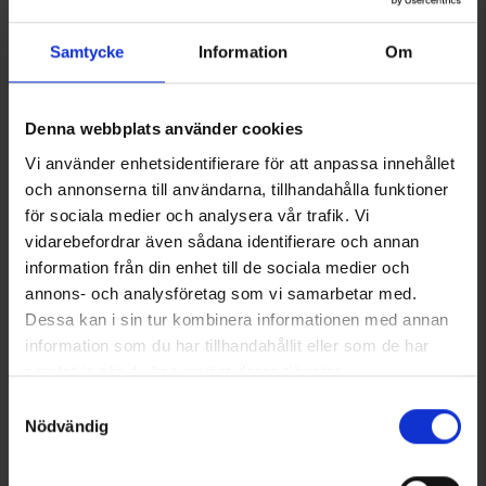
Samtycke
Information
Om
Denna webbplats använder cookies
Vi använder enhetsidentifierare för att anpassa innehållet
och annonserna till användarna, tillhandahålla funktioner
Topp Active Relaxed Dam
Vindtights Active Dam
Från
99 kr
349 kr
för sociala medier och analysera vår trafik. Vi
vidarebefordrar även sådana identifierare och annan
information från din enhet till de sociala medier och
Liknande produkter
annons- och analysföretag som vi samarbetar med.
Dessa kan i sin tur kombinera informationen med annan
information som du har tillhandahållit eller som de har
samlat in när du har använt deras tjänster.
Läs mer om hur vi använder cookies
Samtyckesval
Nödvändig