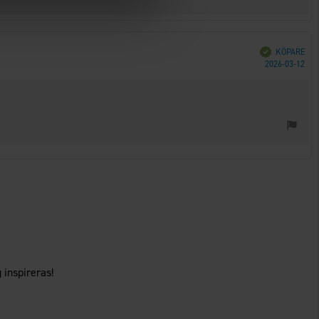
Bekräftad
KÖPARE
Köp
2026-03-12
 inspireras!