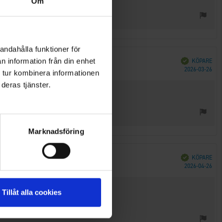
Om
andahålla funktioner för
n information från din enhet
Bekräftad
KÖPARE
Köp
2026-03-26
 tur kombinera informationen
deras tjänster.
Marknadsföring
Bekräftad
KÖPARE
Köp
2026-04-26
Tillåt alla cookies