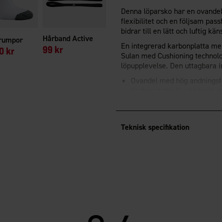
Denna löparsko har en ovandel
flexibilitet och en följsam pa
bidrar till en lätt och luftig kä
Hårband Active
trumpor
En integrerad karbonplatta mell
99 kr
0 kr
Sulan med Cushioning technolog
löpupplevelse. Den uttagbara i
Ovandel med hög andnings
Karbonplatta för stöd och st
Stötdämpande sula med Cus
Teknisk specifikation