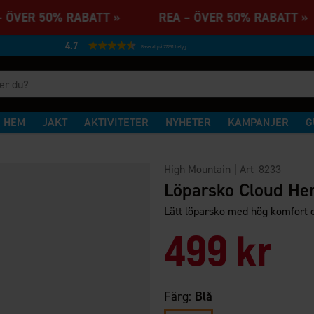
– ÖVER 50% RABATT » REA – ÖVER 50% RABATT
4.7
Baserat på 27231 betyg
HEM
JAKT
AKTIVITETER
NYHETER
KAMPANJER
G
High Mountain
| Art
8233
Löparsko Cloud Her
Lätt löparsko med hög komfort oc
499 kr
Färg:
Blå