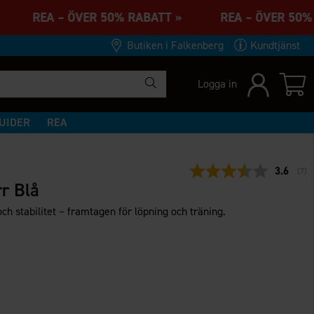
 » REA – ÖVER 50% RABATT » REA – ÖVER 50
Butiken i Falkenberg
Kundtjänst
Logga in
UIDER
REA
Snittbet
3.6
(
rös
7
)
r Blå
h stabilitet – framtagen för löpning och träning.