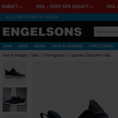
0% RABATT » REA – ÖVER 50% RABATT » REA 
ALLT FÖR ETT AKTIVT UTELIV
DAM
HERR
BARN
SKOR & KÄNGOR
UTRUSTNING
/
/
/
Skor & Kängor
Skor
Träningsskor
Löparsko Cloud Herr Blå