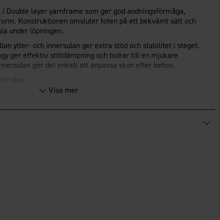
 i Double layer yarnframe som ger god andningsförmåga,
ssform. Konstruktionen omsluter foten på ett bekvämt sätt och
nsla under löpningen.
an ytter- och innersulan ger extra stöd och stabilitet i steget.
y ger effektiv stötdämpning och bidrar till en mjukare
nnersulan gör det enkelt att anpassa skon efter behov.
förmåga
abilitet
Visa mer
hioning technology