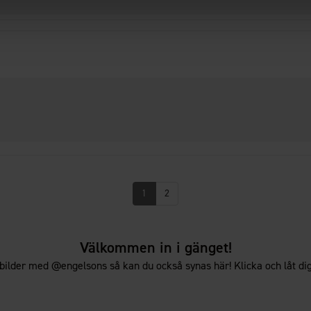
1
2
Välkommen in i gänget!
bilder med @engelsons så kan du också synas här! Klicka och låt dig