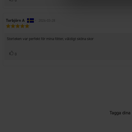
0
upp
Recensionsförfattare:
Torbjörn A
•
Recensionsdatum:
2026-03-28
Recensionsbetyg:
5.0
utav
Recensionstext:
Storleken var perfekt för mina fötter, väldigt sköna skor
5
stjärnor
Rösta
röst(er)
0
upp
Tagga dina 