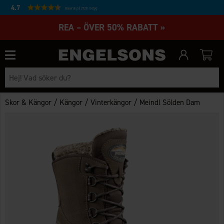
4.7
Baserat på 27231 betyg
REA – ÖVER 50% RABATT »
/
/
/
Skor & Kängor
Kängor
Vinterkängor
Meindl Sölden Dam