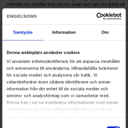
vattentät och skyddar mot snö och slask samt ger bra grepp på
de flesta underlag.
Teknisk specifikation
Samtycke
Information
Om
Recensioner
Denna webbplats använder cookies
Vi använder enhetsidentifierare för att anpassa innehållet
och annonserna till användarna, tillhandahålla funktioner
Du kanske också behöver
för sociala medier och analysera vår trafik. Vi
vidarebefordrar även sådana identifierare och annan
information från din enhet till de sociala medier och
annons- och analysföretag som vi samarbetar med.
Dessa kan i sin tur kombinera informationen med annan
information som du har tillhandahållit eller som de har
samlat in när du har använt deras tjänster.
Läs mer om hur vi använder cookies
Samtyckesval