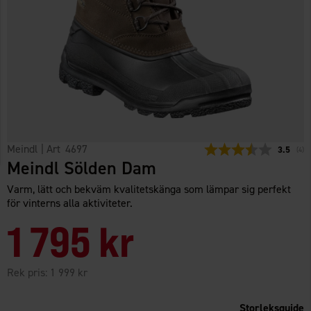
Meindl
| Art
4697
Snittbety
3.5
(
röst
4
)
Meindl Sölden Dam
Varm, lätt och bekväm kvalitetskänga som lämpar sig perfekt
för vinterns alla aktiviteter.
1 795 kr
Rek pris:
1 999 kr
Storleksguide