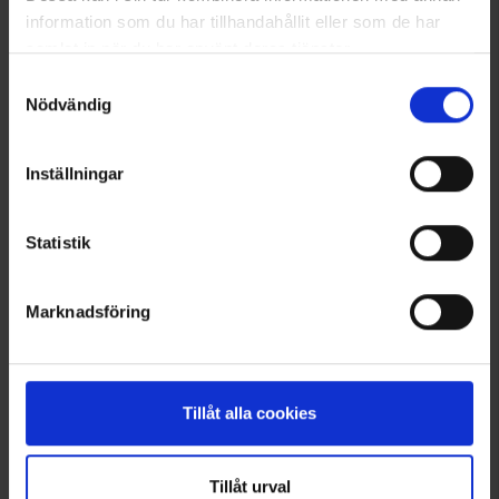
information som du har tillhandahållit eller som de har
samlat in när du har använt deras tjänster.
Läs mer om hur vi använder cookies
Samtyckesval
Nödvändig
Inställningar
Statistik
Linerstrumpor Merinoull
Damboxer 2-pack
Från
66 kr
60 kr
125 kr
Marknadsföring
Liknande produkter
Andra köpte även
Tillåt alla cookies
Välkommen in i gänget!
Tagga dina bilder med @engelsons så kan du också synas här!
Tillåt urval