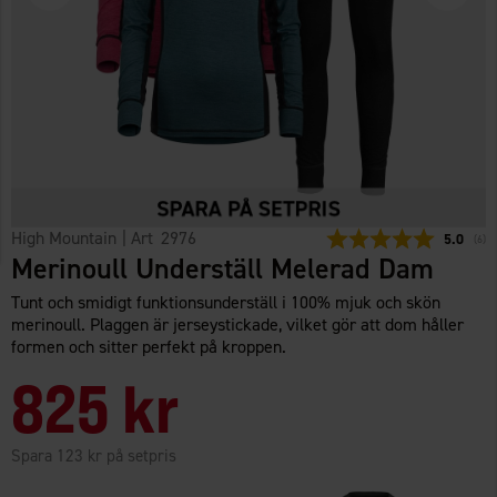
High Mountain
| Art
2976
Snittbety
5.0
(
röst
6
)
Merinoull Underställ Melerad Dam
Tunt och smidigt funktionsunderställ i 100% mjuk och skön
merinoull. Plaggen är jerseystickade, vilket gör att dom håller
formen och sitter perfekt på kroppen.
825 kr
Spara 123 kr på setpris