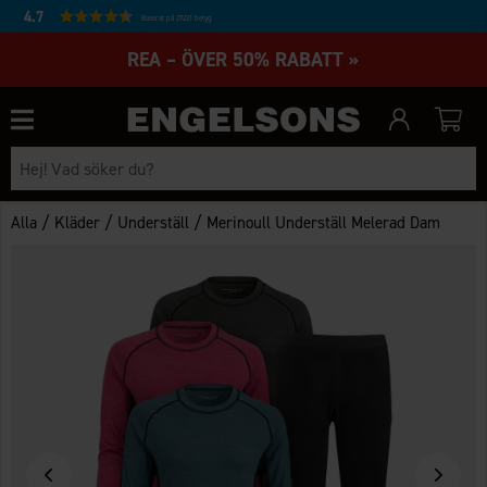
4.7
Baserat på 27231 betyg
REA – ÖVER 50% RABATT »
/
/
/
Alla
Kläder
Underställ
Merinoull Underställ Melerad Dam