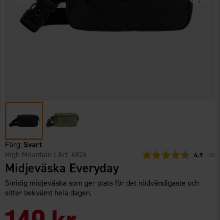
Färg:
Svart
High Mountain
| Art
6926
Snittbetyg
4.9
(
röste
30
)
Midjeväska Everyday
Smidig midjeväska som ger plats för det nödvändigaste och
sitter bekvämt hela dagen.
149 kr