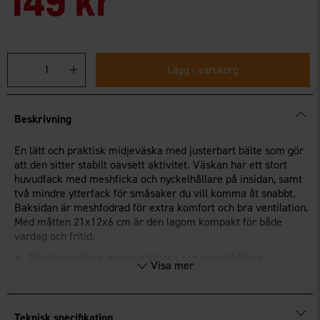
Lägg i varukorg
Beskrivning
En lätt och praktisk midjeväska med justerbart bälte som gör
att den sitter stabilt oavsett aktivitet. Väskan har ett stort
huvudfack med meshficka och nyckelhållare på insidan, samt
två mindre ytterfack för småsaker du vill komma åt snabbt.
Baksidan är meshfodrad för extra komfort och bra ventilation.
Med måtten 21x12x6 cm är den lagom kompakt för både
vardag och fritid.
Stort huvudfack med meshficka och nyckelhållare
Visa mer
Två mindre ytterfack
Meshfodrad baksida för ökad komfort
Justerbart bälte
Mått: 21x12x6 cm
Teknisk specifikation