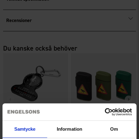
Recensioner
Du kanske också behöver
Silva Pocket Kompass
Stormtändare Zengaz MaxiJet
Samtycke
Information
Om
139 kr
Älgmotiv