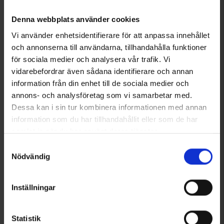
Från
39 kr
Denna webbplats använder cookies
Liknande produkter
Vi använder enhetsidentifierare för att anpassa innehållet
och annonserna till användarna, tillhandahålla funktioner
för sociala medier och analysera vår trafik. Vi
vidarebefordrar även sådana identifierare och annan
information från din enhet till de sociala medier och
annons- och analysföretag som vi samarbetar med.
Dessa kan i sin tur kombinera informationen med annan
information som du har tillhandahållit eller som de har
samlat in när du har använt deras tjänster.
Läs mer om hur vi använder cookies
Samtyckesval
3544
Betyg:
3.5 utav 5 stjärnor
1667
Betyg:
5
Nödvändig
Brokared
Swedteam
Midjeväska Deer 2.0
Swedteam Alpha Midjeväska
249 kr
Grön
Inställningar
699 kr
Andra köpte även
Statistik