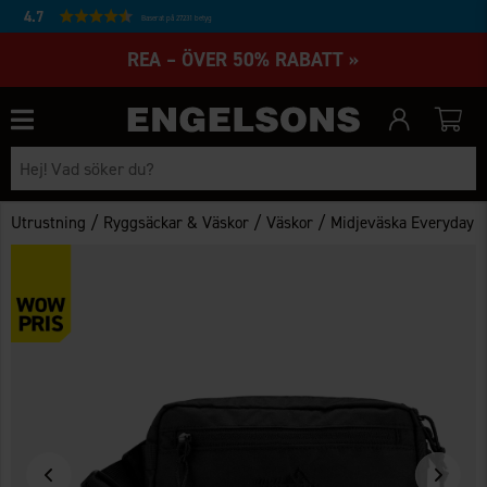
4.7
Baserat på 27231 betyg
REA – ÖVER 50% RABATT »
/
/
/
Utrustning
Ryggsäckar & Väskor
Väskor
Midjeväska Everyday