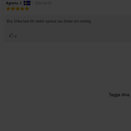
Recensionsförfattare:
Agneta J
•
Recensionsdatum:
2026-06-09
Recensionsbetyg:
5.0
utav
Recensionstext:
Bra. Olika fack för mobil nycklar osv.Enkel och smidig.
5
stjärnor
Rösta
röst(er)
0
upp
Tagga dina 