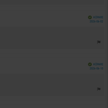
Bekräftad
KÖPARE
Köp
2026-06-02
Bekräftad
KÖPARE
Köp
2026-06-10