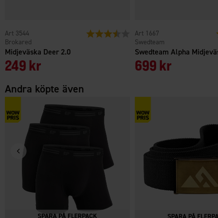
3544
Betyg:
3.5 utav 5 stjärnor
1667
Brokared
Swedteam
Midjeväska Deer 2.0
Swedteam Alpha Midjevä
249 kr
699 kr
Andra köpte även