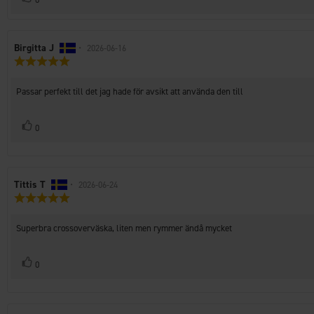
upp
Recensionsförfattare:
Birgitta J
•
Recensionsdatum:
2026-06-16
Recensionsbetyg:
5.0
utav
Recensionstext:
Passar perfekt till det jag hade för avsikt att använda den till
5
stjärnor
Rösta
röst(er)
0
upp
Recensionsförfattare:
Tittis T
•
Recensionsdatum:
2026-06-24
Recensionsbetyg:
5.0
utav
Recensionstext:
Superbra crossoverväska, liten men rymmer ändå mycket
5
stjärnor
Rösta
röst(er)
0
upp