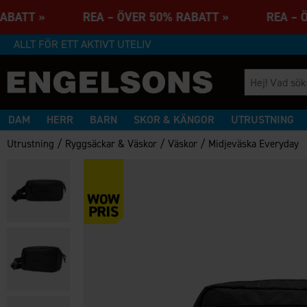
 RABATT » REA – ÖVER 50% RABATT » REA – 
ALLT FÖR ETT AKTIVT UTELIV
DAM
HERR
BARN
SKOR & KÄNGOR
UTRUSTNING
/
/
/
Utrustning
Ryggsäckar & Väskor
Väskor
Midjeväska Everyday