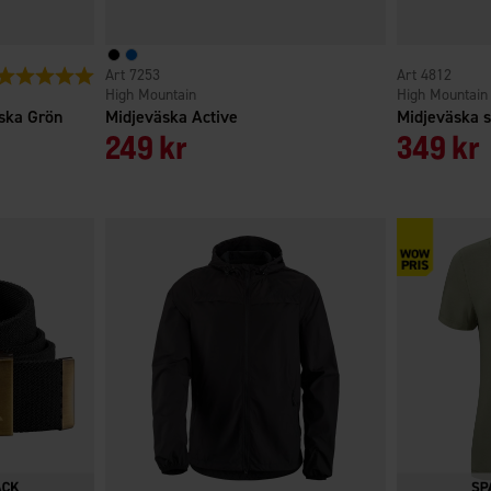
Betyg:
5.0 utav 5 stjärnor
7253
4812
High Mountain
High Mountain
ska Grön
Midjeväska Active
Midjeväska s
249 kr
349 kr