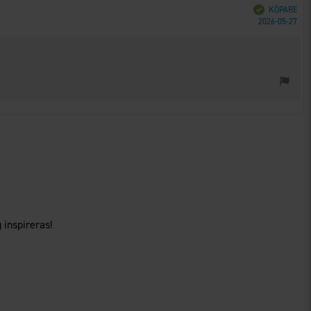
Bekräftad
KÖPARE
Köp
2026-05-27
 inspireras!