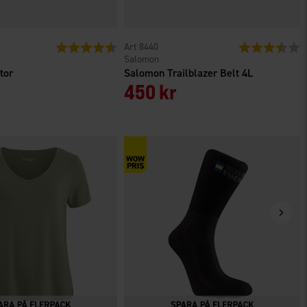
Betyg:
4.9 utav 5 stjärnor
8440
Betyg:
3
Salomon
tor
Salomon Trailblazer Belt 4L
450 kr