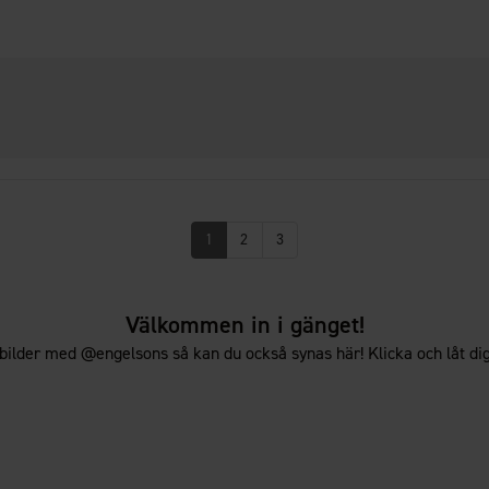
1
2
3
Välkommen in i gänget!
bilder med @engelsons så kan du också synas här! Klicka och låt dig