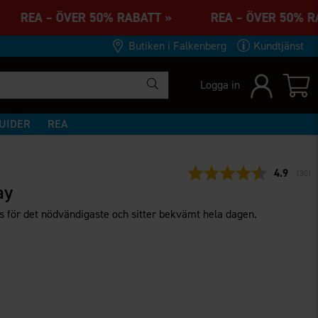
» REA – ÖVER 50% RABATT » REA – ÖVER 50%
Butiken i Falkenberg
Kundtjänst
Logga in
UIDER
REA
Snittbety
4.9
(
röst
30
)
ay
 för det nödvändigaste och sitter bekvämt hela dagen.