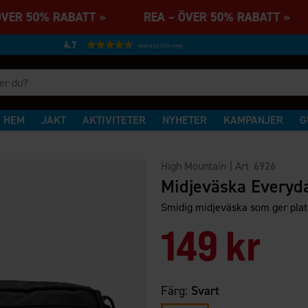
ÖVER 50% RABATT » REA – ÖVER 50% RABATT 
4.7
Baserat på 27231 betyg
HEM
JAKT
AKTIVITETER
NYHETER
KAMPANJER
G
High Mountain
| Art
6926
Midjeväska Everyd
Smidig midjeväska som ger plats
149 kr
Färg:
Svart