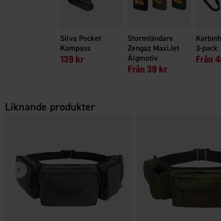
Silva Pocket
Stormtändare
Karbin
Kompass
Zengaz MaxiJet
3-pack
139 kr
Älgmotiv
Från
4
Från
39 kr
Liknande produkter