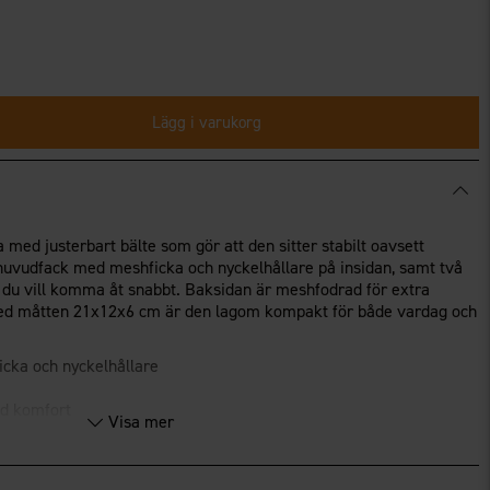
Lägg i varukorg
 med justerbart bälte som gör att den sitter stabilt oavsett
t huvudfack med meshficka och nyckelhållare på insidan, samt två
 du vill komma åt snabbt. Baksidan är meshfodrad för extra
Med måtten 21x12x6 cm är den lagom kompakt för både vardag och
cka och nyckelhållare
ad komfort
Visa mer