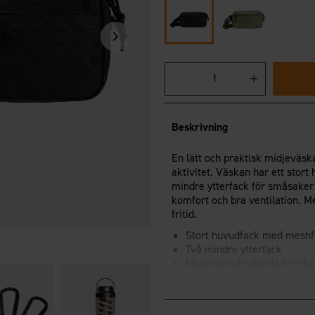
Beskrivning
En lätt och praktisk midjeväska
aktivitet. Väskan har ett stor
mindre ytterfack för småsaker
komfort och bra ventilation. 
fritid.
Stort huvudfack med meshfi
Två mindre ytterfack
Meshfodrad baksida för ök
Justerbart bälte
Mått: 21x12x6 cm