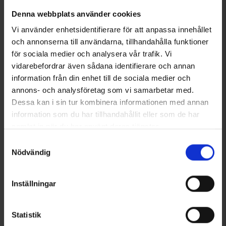
Från
35 kr
Från
30 kr
Denna webbplats använder cookies
Vi använder enhetsidentifierare för att anpassa innehållet
Liknande produkter
och annonserna till användarna, tillhandahålla funktioner
för sociala medier och analysera vår trafik. Vi
vidarebefordrar även sådana identifierare och annan
information från din enhet till de sociala medier och
annons- och analysföretag som vi samarbetar med.
Dessa kan i sin tur kombinera informationen med annan
information som du har tillhandahållit eller som de har
samlat in när du har använt deras tjänster.
Läs mer om hur vi använder cookies
Samtyckesval
Nödvändig
6650
Betyg:
4.7 utav 5 stjärnor
6326
Thermacell
Thermacell
Inställningar
Thermacell MR300C24H
Thermacell Mini Halo, Grafit
449 kr
449 kr
579 kr
Statistik
Andra köpte även