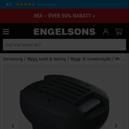
4.7
Baserat på 27231 betyg
REA – ÖVER 50% RABATT »
/
/
/
Utrustning
Mygg, knott & fästing
Mygg- & Insektsskydd
Mr Mosquito 230V