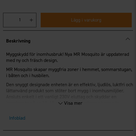
Lägg i varukorg
Beskrivning
Myggskydd för inomhusbruk! Nya MR Mosquito är uppdaterad
med ny och fräsch design.
MR Mosquito skapar myggfria zoner i hemmet, sommarstugan,
i båten och i husbilen.
Den snyggt designade enheten är en effektiv, ljudlös, luktfri och
lättanvänd produkt som stöter bort mygg i inomhusmiljöer.
Ansluts enkelt i ett vanligt 230V eluttag och skyddar en
inomhusyta på ca 10–15 m². En indikatorlampa lyser när
Visa mer
enheten är aktiverad.
I enheten placerar du en matta som vid uppvärmning utsöndrar
Infoblad
ett aktivt ämne som myggen ogillar, och som gör att de flyger
en annan väg och undviker det utrymme där du befinner dig.