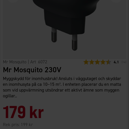
Mr Mosquito
| Art
6072
Snittbetyg
4.1
(
röste
14
)
Mr Mosquito 230V
Myggskydd för inomhusbruk! Ansluts i väggutaget och skyddar
en inomhusyta på ca 10–15 m². I enheten placerar du en matta
som vid uppvärmning utsöndrar ett aktivt ämne som myggen
ogillar..
179 kr
Rek pris:
199 kr